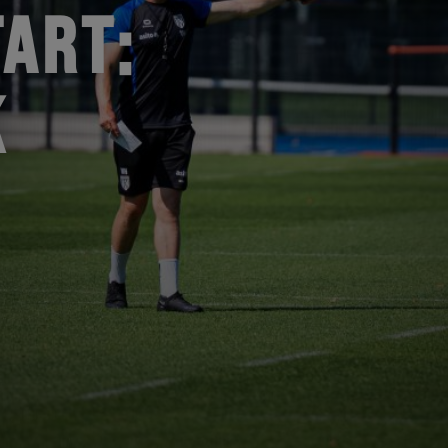
ART:
K