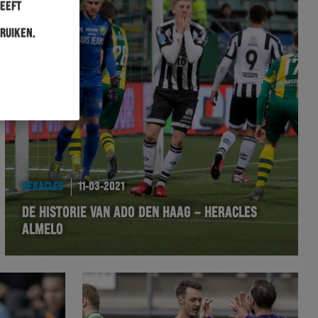
heeft
ruiken.
HERACLES
11-03-2021
DE HISTORIE VAN ADO DEN HAAG – HERACLES
ALMELO