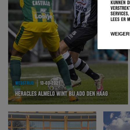
kunnen de
verstrekt
services.
Lees er 
WEIGER
WEDSTRIJD
13-03-2021
HERACLES ALMELO WINT BIJ ADO DEN HAAG