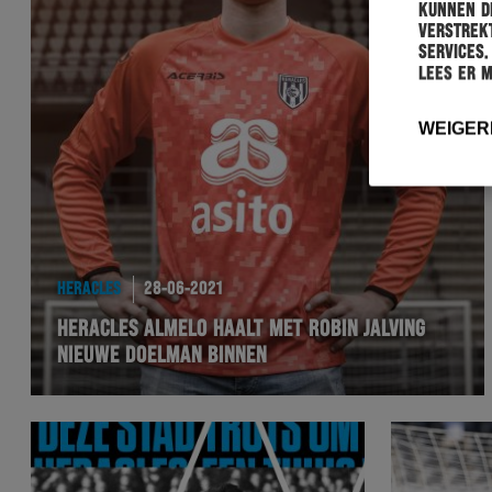
kunnen de
verstrekt
services.
Lees er 
WEIGER
HERACLES
28-06-2021
HERACLES ALMELO HAALT MET ROBIN JALVING
NIEUWE DOELMAN BINNEN