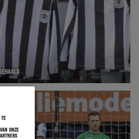
PGEHAALD
 te
 van onze
partners