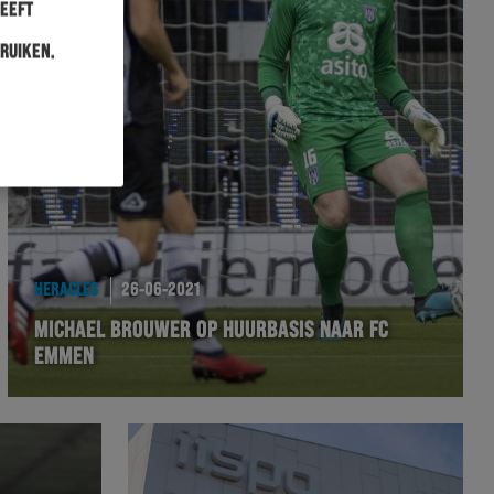
heeft
ruiken.
HERACLES
26-06-2021
MICHAEL BROUWER OP HUURBASIS NAAR FC
EMMEN