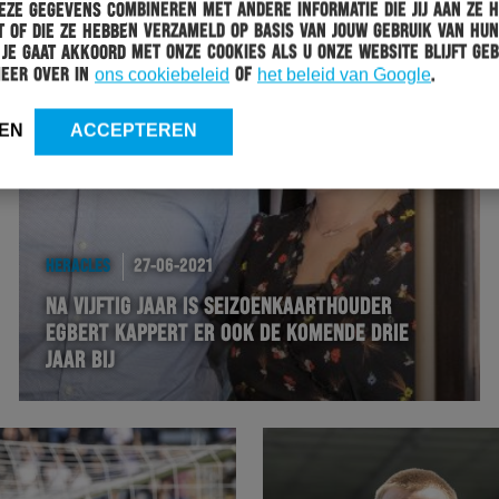
ze gegevens combineren met andere informatie die jij aan ze 
 of die ze hebben verzameld op basis van jouw gebruik van hun
 Je gaat akkoord met onze cookies als u onze website blijft geb
meer over in
ons cookiebeleid
of
het beleid van Google
.
EN
ACCEPTEREN
HERACLES
27-06-2021
NA VIJFTIG JAAR IS SEIZOENKAARTHOUDER
EGBERT KAPPERT ER OOK DE KOMENDE DRIE
JAAR BIJ