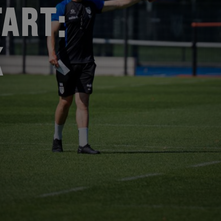
ART:
K