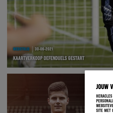
WEDSTRIJD
30-06-2021
KAARTVERKOOP OEFENDUELS GESTART
JOUW 
Heracles
personali
websiteve
site met 