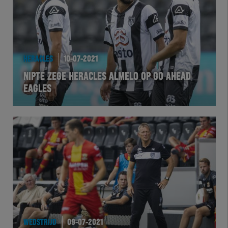
HERACLES
10-07-2021
NIPTE ZEGE HERACLES ALMELO OP GO AHEAD
EAGLES
WEDSTRIJD
09-07-2021