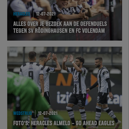
HEREXC
HERACLES
12-07-2021
EXCHER
ALLES OVER JE BEZOEK AAN DE OEFENDUELS
TEGEN SV RÖDINGHAUSEN EN FC VOLENDAM
VOLHER
HERTEL
Natuurgras
Wedstrijd
Heracles
BusinessClub
WEDSTRIJD
12-07-2021
FOTO’S: HERACLES ALMELO – GO AHEAD EAGLES
Foundation