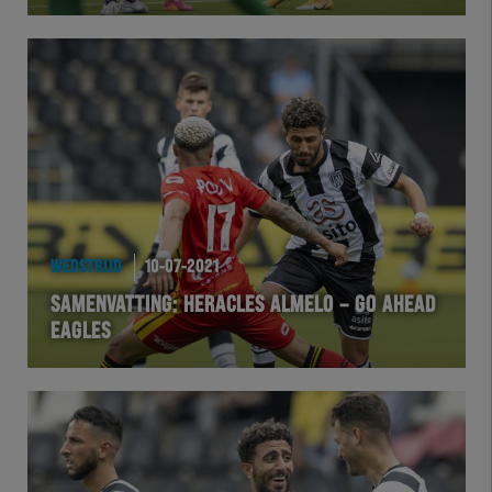
Herakids
Team Zwart Wit
Futsal
eSports
WEDSTRIJD
10-07-2021
Academie
SAMENVATTING: HERACLES ALMELO – GO AHEAD
EAGLES