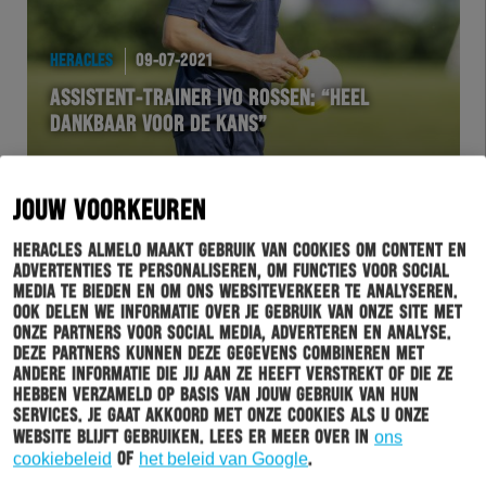
HERACLES
09-07-2021
ASSISTENT-TRAINER IVO ROSSEN: “HEEL
DANKBAAR VOOR DE KANS”
JOUW VOORKEUREN
Heracles Almelo maakt gebruik van cookies om content en
advertenties te personaliseren, om functies voor social
media te bieden en om ons websiteverkeer te analyseren.
Ook delen we informatie over je gebruik van onze site met
onze partners voor social media, adverteren en analyse.
Deze partners kunnen deze gegevens combineren met
andere informatie die jij aan ze heeft verstrekt of die ze
BUSINESSCLUB
09-07-2021
hebben verzameld op basis van jouw gebruik van hun
services. Je gaat akkoord met onze cookies als u onze
LUCHTREINIGINGSUNITS ZUIVEREN LUCHT ERVE
website blijft gebruiken. Lees er meer over in
ons
ASITO; KUNNEN BLIJVEN TRAINEN IN
cookiebeleid
of
het beleid van Google
.
KRACHTRUIMTE