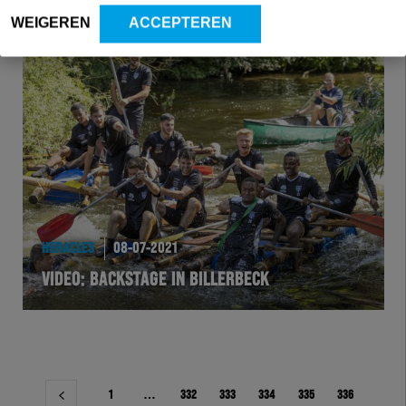
WEIGEREN
ACCEPTEREN
HERACLES
08-07-2021
VIDEO: BACKSTAGE IN BILLERBECK
Berichtnavigatie
1
…
332
333
334
335
336