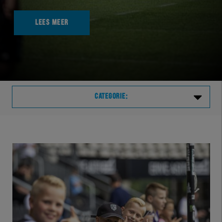
LEES MEER
CATEGORIE:
Laatste
VVVHER
TELHER
HERVOL