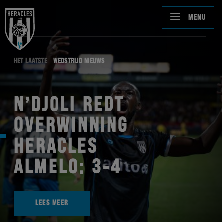
MENU
HET LAATSTE
WEDSTRIJD NIEUWS
N’DJOLI REDT
OVERWINNING
HERACLES
ALMELO: 3-4
LEES MEER