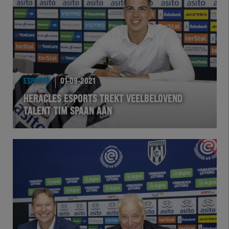
Team Zwart Wit
Futsal
eSports
ESPORTS
01-09-2021
Academie
HERACLES ESPORTS TREKT VEELBELOVEND
TALENT TIM SPAAN AAN