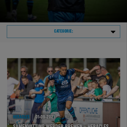
CATEGORIE:
Laatste
VVVHER
TELHER
HERVOL
HEREXC
HERACLES
01-09-2021
EXCHER