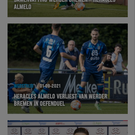
SAMENVATTING WERDER BREMEN – HERACLES
ALMELO
VOLHER
HERTEL
Natuurgras
Wedstrijd
Heracles
WEDSTRIJD
01-09-2021
BusinessClub
HERACLES ALMELO VERLIEST VAN WERDER
BREMEN IN OEFENDUEL
Foundation
Herakids