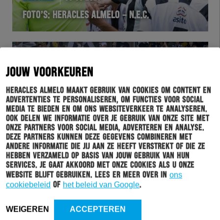
FOTO’S: HERACLES ALMELO – N.E.C.
JOUW VOORKEUREN
Heracles Almelo maakt gebruik van cookies om content en
advertenties te personaliseren, om functies voor social
media te bieden en om ons websiteverkeer te analyseren.
Ook delen we informatie over je gebruik van onze site met
onze partners voor social media, adverteren en analyse.
Deze partners kunnen deze gegevens combineren met
HERACLES
30-08-2021
andere informatie die jij aan ze heeft verstrekt of die ze
hebben verzameld op basis van jouw gebruik van hun
KOM DINSDAG 7 SEPTEMBER NAAR DE
services. Je gaat akkoord met onze cookies als u onze
SUPPORTERSAVOND
website blijft gebruiken. Lees er meer over in
ons
cookiebeleid
of
het beleid van Google
.
WEIGEREN
ACCEPTEREN