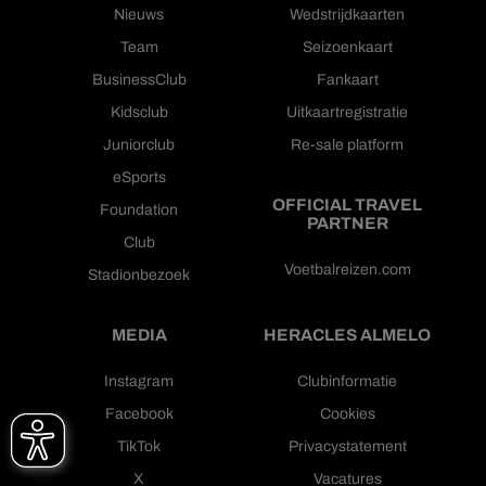
Nieuws
Wedstrijdkaarten
Team
Seizoenkaart
BusinessClub
Fankaart
Kidsclub
Uitkaartregistratie
Juniorclub
Re-sale platform
eSports
OFFICIAL TRAVEL
Foundation
PARTNER
Club
Voetbalreizen.com
Stadionbezoek
MEDIA
HERACLES ALMELO
Instagram
Clubinformatie
Facebook
Cookies
TikTok
Privacystatement
X
Vacatures