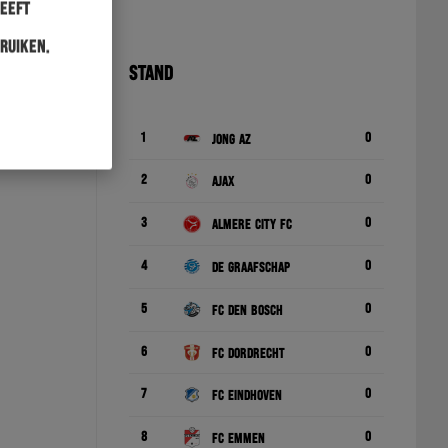
heeft
ruiken.
STAND
1
0
Jong AZ
2
0
Ajax
3
0
Almere City FC
4
0
De Graafschap
5
0
FC Den Bosch
6
0
FC Dordrecht
7
0
FC Eindhoven
8
0
FC Emmen