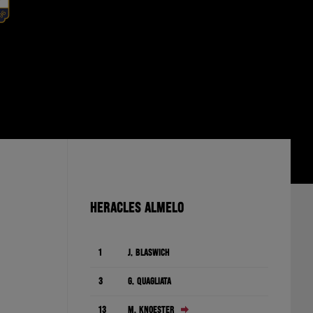
HERACLES ALMELO
1
J. Blaswich
3
G. Quagliata
13
M. Knoester