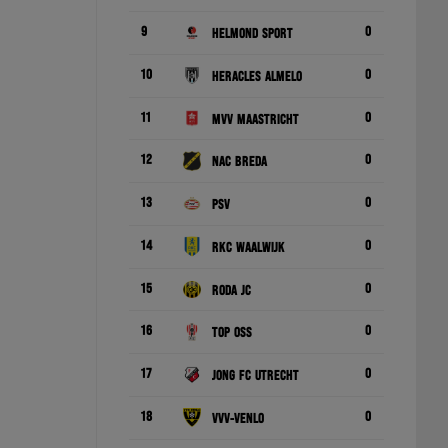
9
0
Helmond Sport
10
0
Heracles Almelo
11
0
MVV Maastricht
12
0
NAC Breda
13
0
PSV
14
0
RKC Waalwijk
15
0
Roda JC
16
0
TOP Oss
17
0
Jong FC Utrecht
18
0
VVV-Venlo