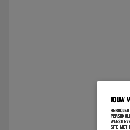
JOUW 
Heracles
personali
websiteve
site met 