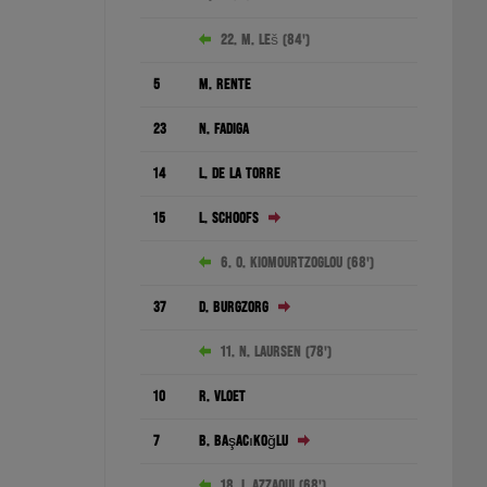
22. M. Leš (84')
5
M. Rente
23
N. Fadiga
14
L. de la Torre
15
L. Schoofs
6. O. Kiomourtzoglou (68')
37
D. Burgzorg
11. N. Laursen (78')
10
R. Vloet
7
B. Başaçıkoğlu
18. I. Azzaoui (68')