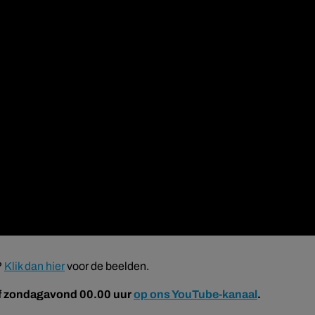
?
Klik dan hier
voor de beelden.
af zondagavond 00.00 uur
op ons YouTube-kanaal
.