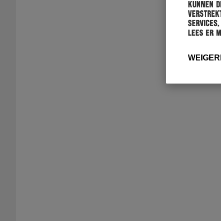
kunnen de
verstrekt
services.
Lees er 
WEIGER