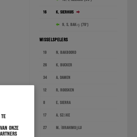
16
K. Sierhuis
9. S. Bakış (78')
WISSELSPELERS
19
N. Bakboord
26
K. Bucker
34
A. Damen
12
R. Roosken
8
E. Sierra
17
A. Szőke
 te
 van onze
27
M. İbrahimoğlu
partners