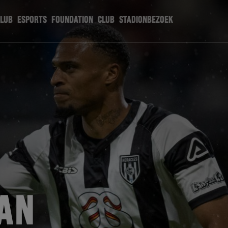
CLUB
ESPORTS
FOUNDATION
CLUB
STADIONBEZOEK
VAN