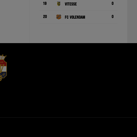
19
0
Vitesse
20
0
FC Volendam