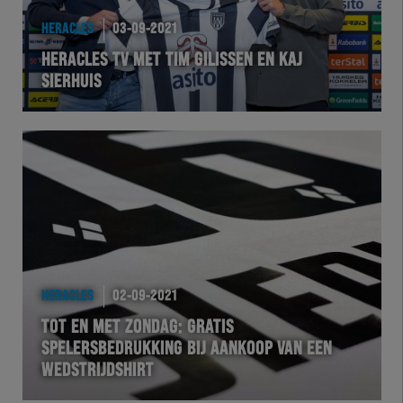
HERACLES
03-09-2021
HERACLES TV MET TIM GILISSEN EN KAJ
SIERHUIS
HERACLES
02-09-2021
TOT EN MET ZONDAG: GRATIS
SPELERSBEDRUKKING BIJ AANKOOP VAN EEN
WEDSTRIJDSHIRT