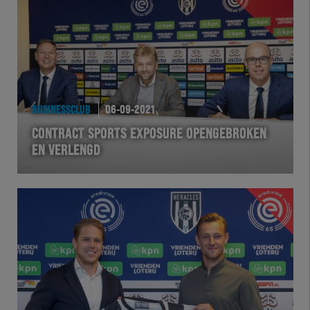
Team Zwart Wit
Futsal
eSports
BUSINESSCLUB
06-09-2021
Academie
CONTRACT SPORTS EXPOSURE OPENGEBROKEN
EN VERLENGD