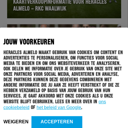
KAARTVERKOOPINFORMATIE VOOR HERACLES
ALMELO – RKC WAALWIJK
JOUW VOORKEUREN
Heracles Almelo maakt gebruik van cookies om content en
advertenties te personaliseren, om functies voor social
media te bieden en om ons websiteverkeer te analyseren.
Ook delen we informatie over je gebruik van onze site met
onze partners voor social media, adverteren en analyse.
Deze partners kunnen deze gegevens combineren met
andere informatie die jij aan ze heeft verstrekt of die ze
hebben verzameld op basis van jouw gebruik van hun
WEDSTRIJD
02-09-2021
services. Je gaat akkoord met onze cookies als u onze
FOTO’S: WERDER BREMEN – HERACLES ALMELO
website blijft gebruiken. Lees er meer over in
ons
cookiebeleid
of
het beleid van Google
.
WEIGEREN
ACCEPTEREN