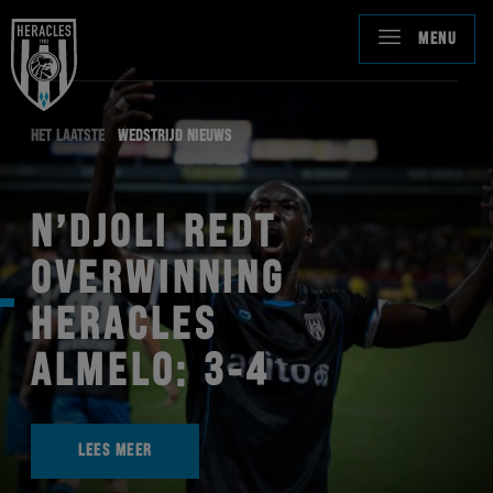
MENU
HET LAATSTE
WEDSTRIJD NIEUWS
N’DJOLI REDT
OVERWINNING
HERACLES
ALMELO: 3-4
LEES MEER