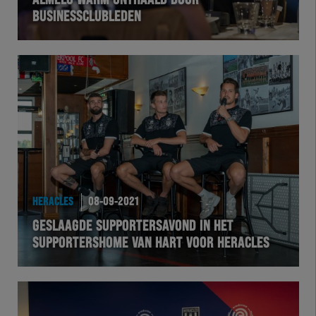
ALMELO WARM ONTHAALD DOOR
BUSINESSCLUBLEDEN
VOLHER
HERTEL
Natuurgras
Wedstrijd
Heracles
HERACLES
08-09-2021
BusinessClub
GESLAAGDE SUPPORTERSAVOND IN HET
SUPPORTERSHOME VAN HART VOOR HERACLES
Foundation
Herakids