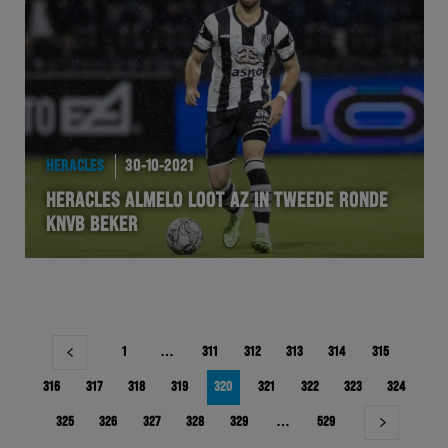
HERACLES
30-10-2021
HERACLES ALMELO LOOT AZ IN TWEEDE RONDE
KNVB BEKER
Berichtnavigatie
1
…
311
312
313
314
315
316
317
318
319
320
321
322
323
324
325
326
327
328
329
…
529