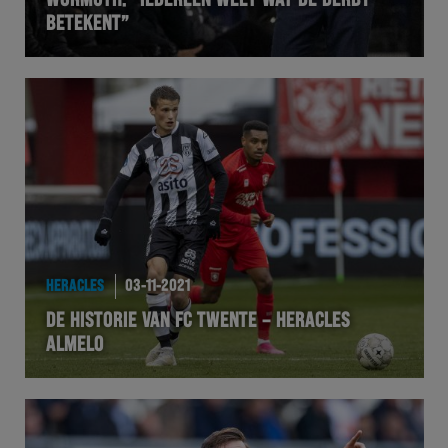
WORMUTH: “IEDEREEN WEET WAT DE DERBY
BETEKENT”
VOLHER
HERTEL
Natuurgras
Wedstrijd
Heracles
HERACLES
03-11-2021
BusinessClub
DE HISTORIE VAN FC TWENTE – HERACLES
ALMELO
Foundation
Herakids