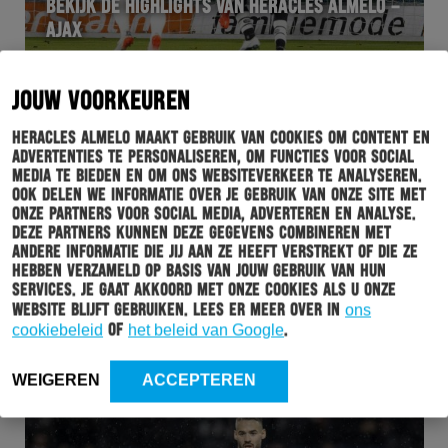
BEKIJK DE HIGHLIGHTS VAN HERACLES ALMELO –
AJAX
JOUW VOORKEUREN
Heracles Almelo maakt gebruik van cookies om content en
advertenties te personaliseren, om functies voor social
media te bieden en om ons websiteverkeer te analyseren.
Ook delen we informatie over je gebruik van onze site met
onze partners voor social media, adverteren en analyse.
Deze partners kunnen deze gegevens combineren met
andere informatie die jij aan ze heeft verstrekt of die ze
hebben verzameld op basis van jouw gebruik van hun
services. Je gaat akkoord met onze cookies als u onze
website blijft gebruiken. Lees er meer over in
ons
WEDSTRIJD
31-10-2021
cookiebeleid
of
het beleid van Google
.
FOTO’S: HERACLES ALMELO – AJAX
WEIGEREN
ACCEPTEREN