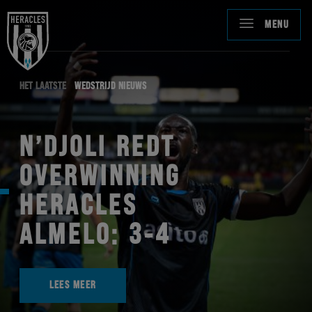
MENU
HET LAATSTE
WEDSTRIJD NIEUWS
N’DJOLI REDT
OVERWINNING
HERACLES
ALMELO: 3-4
LEES MEER