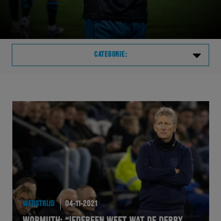
CATEGORIE:
Laatste
VVVHER
TELHER
HERVOL
HEREXC
WEDSTRIJD
04-11-2021
EXCHER