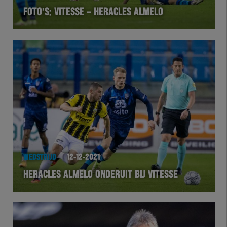
FOTO’S: VITESSE – HERACLES ALMELO
VOLHER
HERTEL
Natuurgras
Wedstrijd
Heracles
BusinessClub
WEDSTRIJD
12-12-2021
HERACLES ALMELO ONDERUIT BIJ VITESSE
Foundation
Herakids