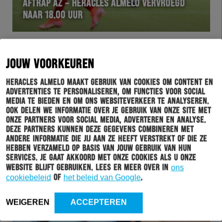
AFTRAP AZ – HERACLES ALMELO VERVROEGD
NAAR 18.00 UUR
JOUW VOORKEUREN
Heracles Almelo maakt gebruik van cookies om content en
advertenties te personaliseren, om functies voor social
media te bieden en om ons websiteverkeer te analyseren.
Ook delen we informatie over je gebruik van onze site met
onze partners voor social media, adverteren en analyse.
Deze partners kunnen deze gegevens combineren met
andere informatie die jij aan ze heeft verstrekt of die ze
HERACLES
07-12-2021
hebben verzameld op basis van jouw gebruik van hun
services. Je gaat akkoord met onze cookies als u onze
LIESBLESSURE ZET DELANO BURGZORG ZEKER
website blijft gebruiken. Lees er meer over in
ons
TOT WINTERSTOP BUITENSPEL
cookiebeleid
of
het beleid van Google
.
WEIGEREN
ACCEPTEREN