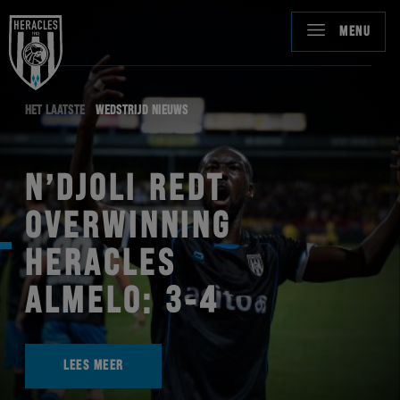
MENU
HET LAATSTE
WEDSTRIJD NIEUWS
N’DJOLI REDT
OVERWINNING
HERACLES
ALMELO: 3-4
LEES MEER