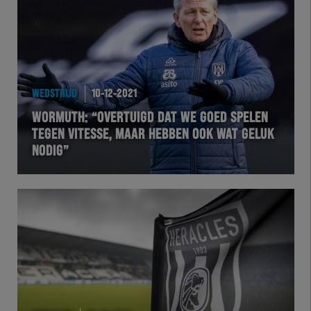
Team Zwart Wit
Futsal
eSports
WEDSTRIJD
10-12-2021
WORMUTH: “OVERTUIGD DAT WE GOED SPELEN
Academie
TEGEN VITESSE, MAAR HEBBEN OOK WAT GELUK
NODIG”