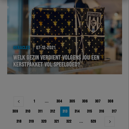
HERACLES
07-12-2021
WELK GEZIN VERDIENT VOLGENS JOU EEN
KERSTPAKKET VOL SPEELGOED?
Berichtnavigatie
1
…
304
305
306
307
308
309
310
311
312
313
314
315
316
317
318
319
320
321
322
…
529