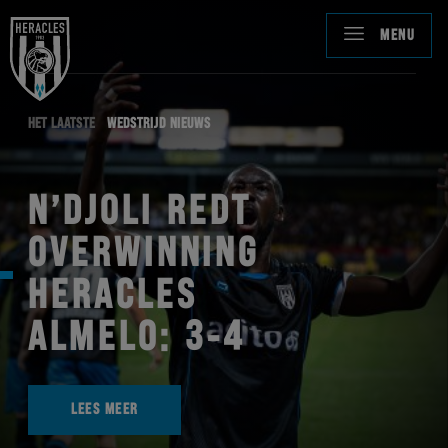
MENU
HET LAATSTE
WEDSTRIJD NIEUWS
N’DJOLI REDT
OVERWINNING
HERACLES
ALMELO: 3-4
LEES MEER