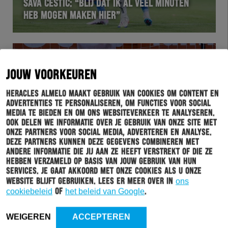
SAVA ČESTIĆ: “BLIJ DAT IK AL VEEL MINUTEN
HEB MOGEN MAKEN HIER”
JOUW VOORKEUREN
Heracles Almelo maakt gebruik van cookies om content en
advertenties te personaliseren, om functies voor social
media te bieden en om ons websiteverkeer te analyseren.
Ook delen we informatie over je gebruik van onze site met
onze partners voor social media, adverteren en analyse.
Deze partners kunnen deze gegevens combineren met
WEDSTRIJD
24-02-2023
andere informatie die jij aan ze heeft verstrekt of die ze
hebben verzameld op basis van jouw gebruik van hun
MICHAEL BROUWER: “DIT MOET HET BEGIN ZIJN
services. Je gaat akkoord met onze cookies als u onze
VAN EEN MOOIE REEKS”
website blijft gebruiken. Lees er meer over in
ons
cookiebeleid
of
het beleid van Google
.
WEIGEREN
ACCEPTEREN