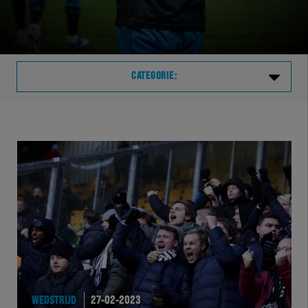
CATEGORIE:
Laatste
VVVHER
TELHER
HERVOL
HEREXC
EXCHER
WEDSTRIJD
27-02-2023