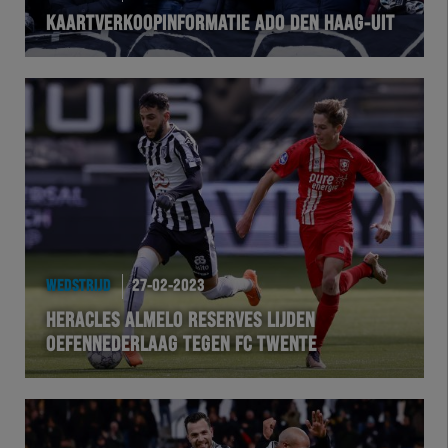
KAARTVERKOOPINFORMATIE ADO DEN HAAG-UIT
VOLHER
HERTEL
Natuurgras
Wedstrijd
Heracles
WEDSTRIJD
27-02-2023
BusinessClub
HERACLES ALMELO RESERVES LIJDEN
OEFENNEDERLAAG TEGEN FC TWENTE
Foundation
Herakids