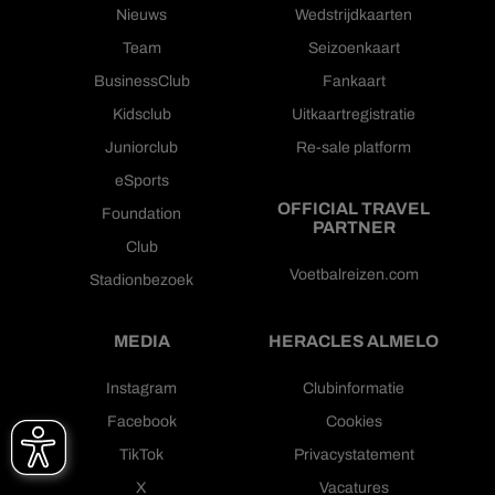
Nieuws
Wedstrijdkaarten
Team
Seizoenkaart
BusinessClub
Fankaart
Kidsclub
Uitkaartregistratie
Juniorclub
Re-sale platform
eSports
OFFICIAL TRAVEL
Foundation
PARTNER
Club
Voetbalreizen.com
Stadionbezoek
MEDIA
HERACLES ALMELO
Instagram
Clubinformatie
Facebook
Cookies
TikTok
Privacystatement
X
Vacatures