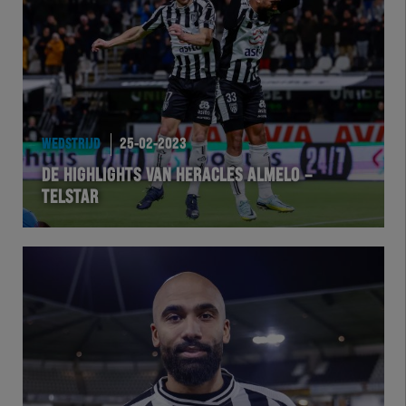
Team Zwart Wit
Futsal
eSports
WEDSTRIJD
25-02-2023
Academie
DE HIGHLIGHTS VAN HERACLES ALMELO –
TELSTAR