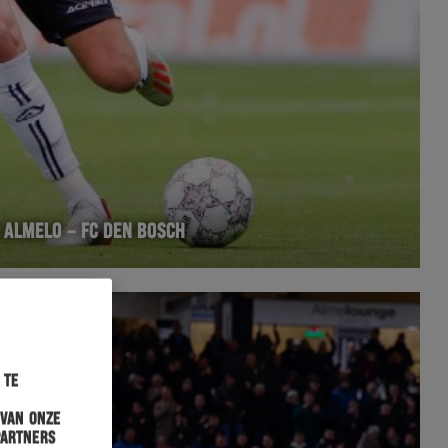
 ALMELO – FC DEN BOSCH
 te
 van onze
partners