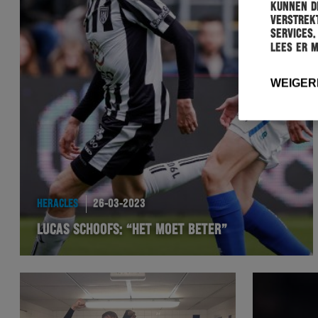
kunnen de
verstrekt
services.
Lees er 
WEIGER
HERACLES
26-03-2023
LUCAS SCHOOFS: “HET MOET BETER”