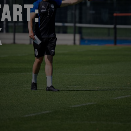
ART:
K