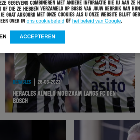
ze gegevens combineren met andere informatie die jij aan ze 
 of die ze hebben verzameld op basis van jouw gebruik van hun
 Je gaat akkoord met onze cookies als u onze website blijft geb
meer over in
ons cookiebeleid
of
het beleid van Google
.
EN
ACCEPTEREN
HERACLES
26-03-2023
HERACLES ALMELO MOEIZAAM LANGS FC DEN
BOSCH