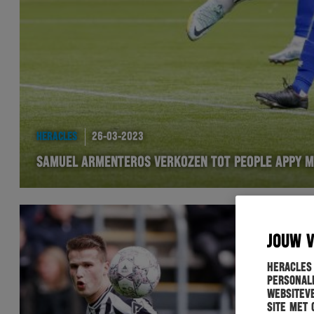
HERACLES
26-03-2023
SAMUEL ARMENTEROS VERKOZEN TOT PEOPLE APPY M
JOUW 
Heracles
personali
websiteve
site met 