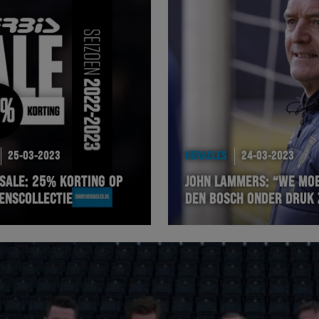
25-03-2023
HERACLES
24-03-2023
 SALE: 25% KORTING OP
JOHN LAMMERS: “WE MOE
ENSCOLLECTIE
DEN BOSCH ONDER DRUK 