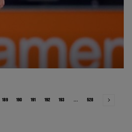
189
190
191
192
193
…
528