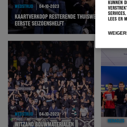
kunnen de
WEDSTRIJD
04-10-2023
verstrekt
services.
KAARTVERKOOP RESTERENDE THUISWEDSTRIJDEN
Lees er 
EERSTE SEIZOENSHELFT
WEIGER
WEDSTRIJD
04-10-2023
HERACLES
WITZAND BOUWMATERIALEN