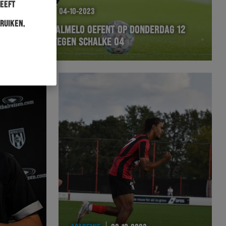
heeft
WEDSTRIJD
04-10-2023
ruiken.
HERACLES ALMELO OEFENT OP DONDERDAG 12
OKTOBER TEGEN SCHALKE 04