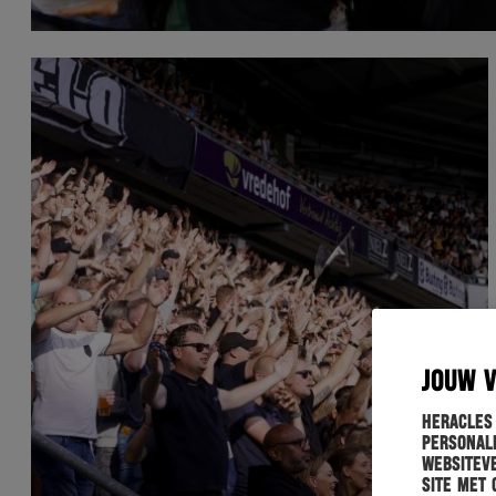
JOUW 
Heracles
personali
websiteve
site met 