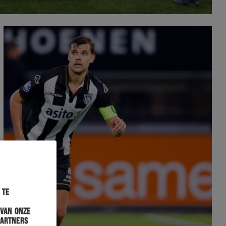
 te
 van onze
partners