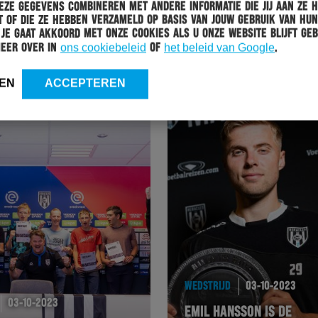
ze gegevens combineren met andere informatie die jij aan ze 
 of die ze hebben verzameld op basis van jouw gebruik van hun
 Je gaat akkoord met onze cookies als u onze website blijft geb
WEDSTRIJD
04-10-2023
meer over in
ons cookiebeleid
of
het beleid van Google
.
HERACLES ALMELO – FC TWENTE IS UITVERKOCHT
EN
ACCEPTEREN
WEDSTRIJD
03-10-2023
03-10-2023
EMIL HANSSON IS DE