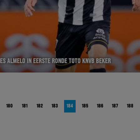
ES ALMELO IN EERSTE RONDE TOTO KNVB BEKER
180
181
182
183
184
185
186
187
188