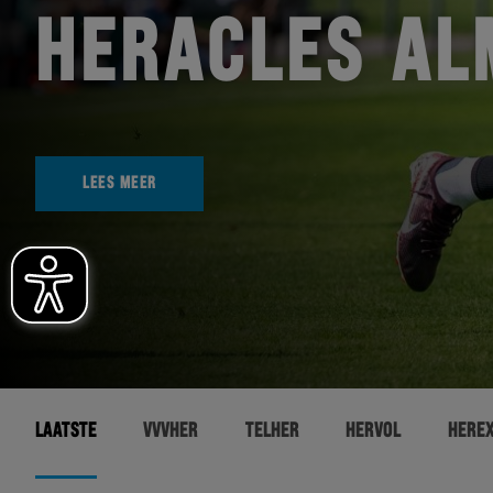
HERACLES AL
LEES MEER
LAATSTE
VVVHER
TELHER
HERVOL
HERE