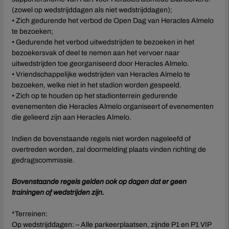
(zowel op wedstrijddagen als niet wedstrijddagen);
• Zich gedurende het verbod de Open Dag van Heracles Almelo
Perszaken
te bezoeken;
• Gedurende het verbod uitwedstrijden te bezoeken in het
Organisatie
bezoekersvak of deel te nemen aan het vervoer naar
uitwedstrijden toe georganiseerd door Heracles Almelo.
• Vriendschappelijke wedstrijden van Heracles Almelo te
Fanshops
bezoeken, welke niet in het stadion worden gespeeld.
• Zich op te houden op het stadionterrein gedurende
Academie
evenementen die Heracles Almelo organiseert of evenementen
die gelieerd zijn aan Heracles Almelo.
Historie
Indien de bovenstaande regels niet worden nageleefd of
overtreden worden, zal doormelding plaats vinden richting de
Contact
gedragscommissie.
Bovenstaande regels gelden ook op dagen dat er geen
Spelersbus
trainingen of wedstrijden zijn.
Futsal
*Terreinen:
Op wedstrijddagen: – Alle parkeerplaatsen, zijnde P1 en P1 VIP