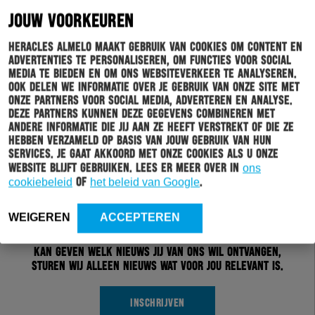
JOUW VOORKEUREN
Heracles Almelo maakt gebruik van cookies om content en
advertenties te personaliseren, om functies voor social
media te bieden en om ons websiteverkeer te analyseren.
Ook delen we informatie over je gebruik van onze site met
onze partners voor social media, adverteren en analyse.
Deze partners kunnen deze gegevens combineren met
andere informatie die jij aan ze heeft verstrekt of die ze
hebben verzameld op basis van jouw gebruik van hun
services. Je gaat akkoord met onze cookies als u onze
website blijft gebruiken. Lees er meer over in
ons
Schrijf je in voor onze nieuwsbrief
cookiebeleid
of
het beleid van Google
.
Wil jij altijd en overal op de hoogte gehouden worden
WEIGEREN
ACCEPTEREN
van al het clubnieuws? Schrijf je dan in voor de
nieuwsbrief van Heracles Almelo. Doordat je zelf aan
kan geven welk nieuws jij van ons wil ontvangen,
sturen wij alleen nieuws wat voor jou relevant is.
INSCHRIJVEN