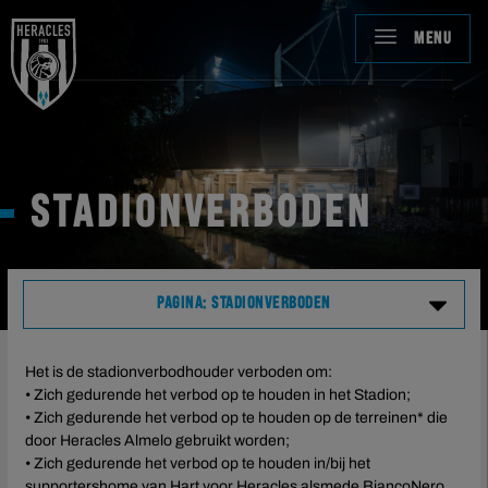
MENU
STADIONVERBODEN
PAGINA: STADIONVERBODEN
Clubinformatie
Het is de stadionverbodhouder verboden om:
• Zich gedurende het verbod op te houden in het Stadion;
• Zich gedurende het verbod op te houden op de terreinen* die
Gedragscommissie
door Heracles Almelo gebruikt worden;
• Zich gedurende het verbod op te houden in/bij het
- Stadionverboden
supportershome van Hart voor Heracles alsmede BiancoNero.