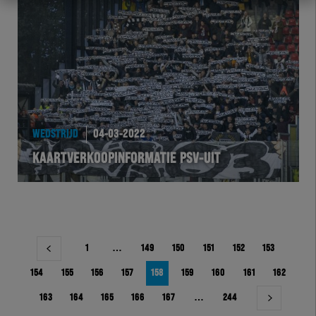
WEDSTRIJD
04-03-2022
KAARTVERKOOPINFORMATIE PSV-UIT
Berichtnavigatie
1
…
149
150
151
152
153
154
155
156
157
158
159
160
161
162
163
164
165
166
167
…
244