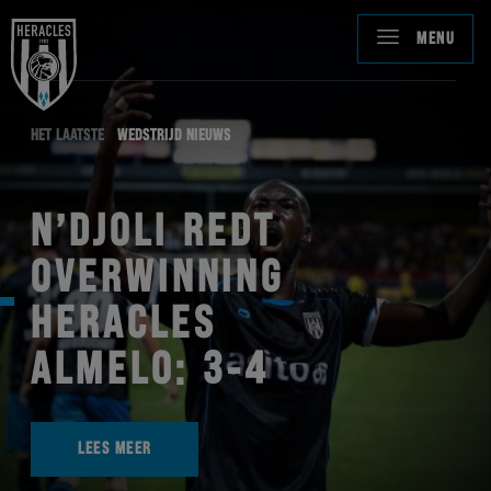
MENU
HET LAATSTE
WEDSTRIJD NIEUWS
N’DJOLI REDT
OVERWINNING
HERACLES
ALMELO: 3-4
LEES MEER