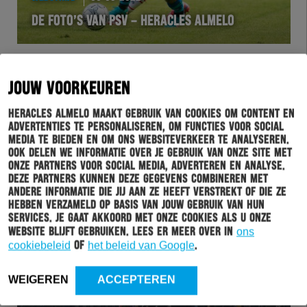
DE FOTO’S VAN PSV – HERACLES ALMELO
JOUW VOORKEUREN
Heracles Almelo maakt gebruik van cookies om content en
advertenties te personaliseren, om functies voor social
media te bieden en om ons websiteverkeer te analyseren.
Ook delen we informatie over je gebruik van onze site met
onze partners voor social media, adverteren en analyse.
Deze partners kunnen deze gegevens combineren met
andere informatie die jij aan ze heeft verstrekt of die ze
WEDSTRIJD
06-03-2022
hebben verzameld op basis van jouw gebruik van hun
services. Je gaat akkoord met onze cookies als u onze
AANSLUITINGSTREFFER ARMENTEROS IJDELE
website blijft gebruiken. Lees er meer over in
ons
HOOP TEGEN TE STERK PSV
cookiebeleid
of
het beleid van Google
.
WEIGEREN
ACCEPTEREN