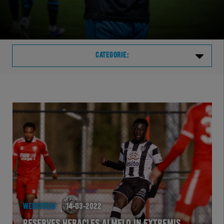
CATEGORIE:
Laatste
VVVHER
TELHER
HERVOL
HEREXC
WEDSTRIJD
14-03-2022
EXCHER