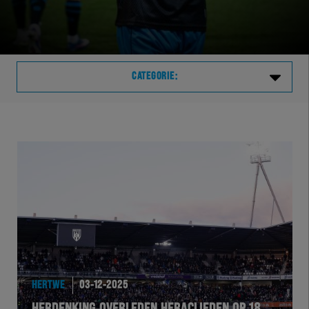
CATEGORIE:
Laatste
VVVHER
TELHER
HERVOL
HEREXC
HERTWE
03-12-2025
EXCHER