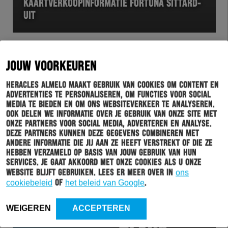
KAARTVERKOOPINFORMATIE FORTUNA SITTARD-
UIT
JOUW VOORKEUREN
Heracles Almelo maakt gebruik van cookies om content en
advertenties te personaliseren, om functies voor social
media te bieden en om ons websiteverkeer te analyseren.
Ook delen we informatie over je gebruik van onze site met
onze partners voor social media, adverteren en analyse.
Deze partners kunnen deze gegevens combineren met
andere informatie die jij aan ze heeft verstrekt of die ze
HERACLES
26-11-2025
hebben verzameld op basis van jouw gebruik van hun
services. Je gaat akkoord met onze cookies als u onze
ZET JE SCHOENTJE IN DE FANSERVICESHOP BIJ
website blijft gebruiken. Lees er meer over in
ons
HERACLES ALMELO
cookiebeleid
of
het beleid van Google
.
WEIGEREN
ACCEPTEREN