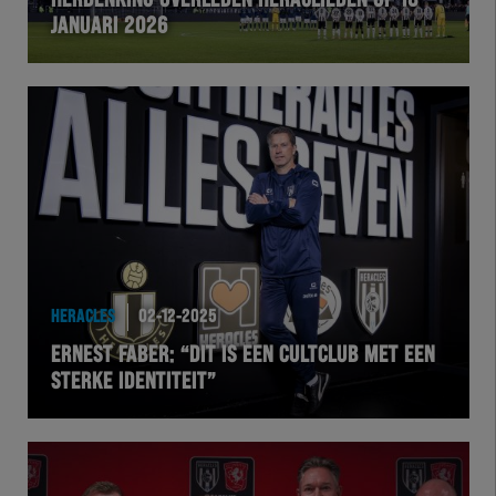
HERDENKING OVERLEDEN HERACLIEDEN OP 18
JANUARI 2026
VOLHER
HERTEL
Natuurgras
Wedstrijd
Heracles
HERACLES
02-12-2025
BusinessClub
ERNEST FABER: “DIT IS EEN CULTCLUB MET EEN
STERKE IDENTITEIT”
Foundation
Herakids