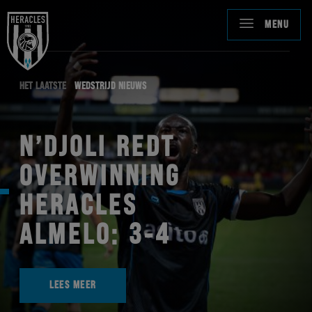
MENU
HET LAATSTE
WEDSTRIJD NIEUWS
N’DJOLI REDT
OVERWINNING
HERACLES
ALMELO: 3-4
LEES MEER