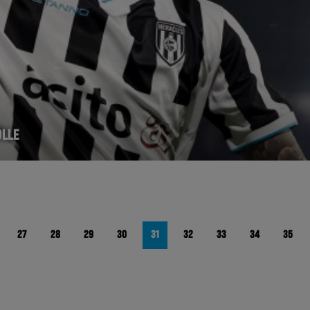
OLLE
27
28
29
30
31
32
33
34
35