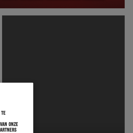
 te
 van onze
partners