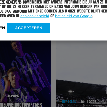
ze gegevens combineren met andere informatie die jij aan ze 
 of die ze hebben verzameld op basis van jouw gebruik van hun
 Je gaat akkoord met onze cookies als u onze website blijft geb
HERACLES
04-11-2025
meer over in
ons cookiebeleid
of
het beleid van Google
.
VOORUITBLIK OP NIEUW SEIZOEN KPN EDIVISIE
EN
ACCEPTEREN
02-11-2025
HERACLES
01-11-2025
 NIEUWE HOOFDPARTNER