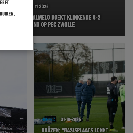
heeft
HERPEC
02-11-2025
ruiken.
HERACLES ALMELO BOEKT KLINKENDE 8-2
OVERWINNING OP PEC ZWOLLE
HERPEC
31-10-2025
KRÜZEN: “BASISPLAATS LONKT