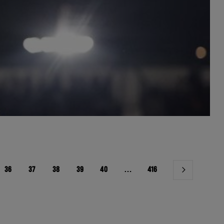
36
37
38
39
40
…
416