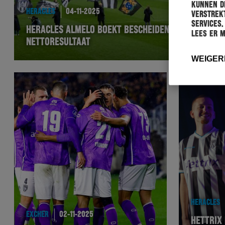
kunnen de
HERACLES
04-11-2025
verstrekt
services.
HERACLES ALMELO BOEKT BESCHEIDEN
Lees er 
NETTORESULTAAT
WEIGER
HERACLES
EXCHER
02-11-2025
HETTRIX