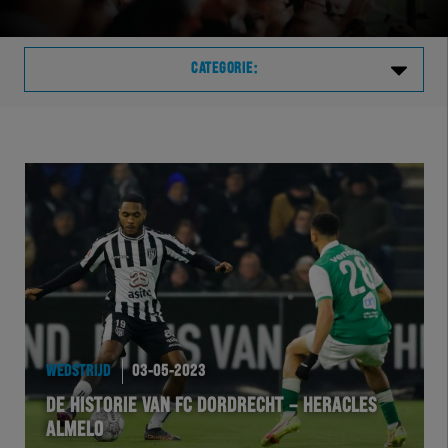
CATEGORIE:
Laatste
VVVHER
TELHER
HERVOL
HEREXC
WEDSTRIJD
03-05-2023
EXCHER
DE HISTORIE VAN FC DORDRECHT – HERACLES
ALMELO
VOLHER