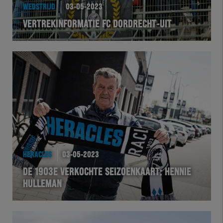
WEDSTRIJD
03-05-2023
VERTREKINFORMATIE FC DORDRECHT-UIT
HERACLES
03-05-2023
DE 1903E VERKOCHTE SEIZOENKAART: HENNIE
HULLEMAN