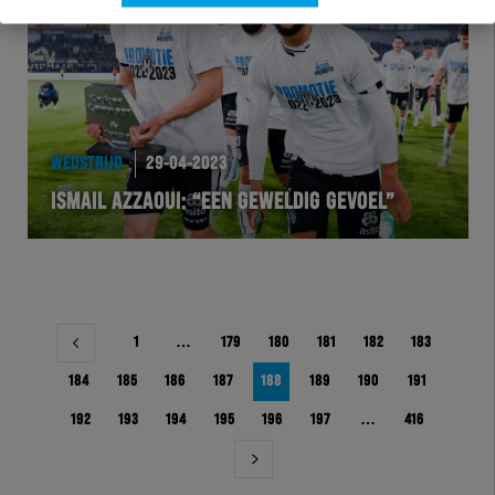
WEDSTRIJD
29-04-2023
ISMAIL AZZAOUI: “EEN GEWELDIG GEVOEL”
Berichtnavigatie
1
…
179
180
181
182
183
184
185
186
187
188
189
190
191
192
193
194
195
196
197
…
416