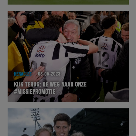
HERTEL
Natuurgras
Wedstrijd
Heracles
HERACLES
03-05-2023
BusinessClub
KIJK TERUG: DE WEG NAAR ONZE
#MISSIEPROMOTIE
Foundation
Herakids
Team Zwart Wit