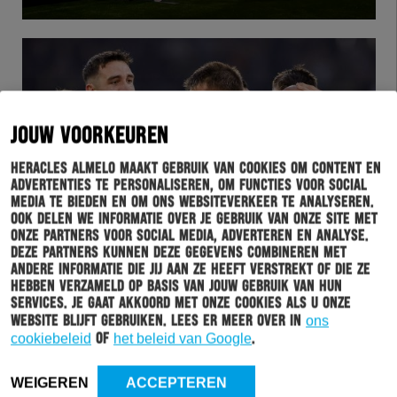
JOUW VOORKEUREN
Heracles Almelo maakt gebruik van cookies om content en
advertenties te personaliseren, om functies voor social
media te bieden en om ons websiteverkeer te analyseren.
Ook delen we informatie over je gebruik van onze site met
WEDSTRIJD
30-04-2023
onze partners voor social media, adverteren en analyse.
Deze partners kunnen deze gegevens combineren met
DE SAMENVATTING VAN HERACLES ALMELO –
andere informatie die jij aan ze heeft verstrekt of die ze
JONG PSV
hebben verzameld op basis van jouw gebruik van hun
services. Je gaat akkoord met onze cookies als u onze
website blijft gebruiken. Lees er meer over in
ons
cookiebeleid
of
het beleid van Google
.
WEIGEREN
ACCEPTEREN