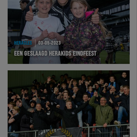
Futsal
eSports
Academie
HERACLES
03-05-2023
EEN GESLAAGD HERAKIDS EINDFEEST