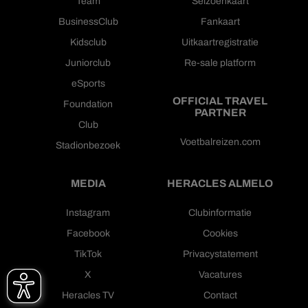
Team
Seizoenkaart
BusinessClub
Fankaart
Kidsclub
Uitkaartregistratie
Juniorclub
Re-sale platform
eSports
OFFICIAL TRAVEL
Foundation
PARTNER
Club
Voetbalreizen.com
Stadionbezoek
MEDIA
HERACLES ALMELO
Instagram
Clubinformatie
Facebook
Cookies
TikTok
Privacystatement
X
Vacatures
Heracles TV
Contact