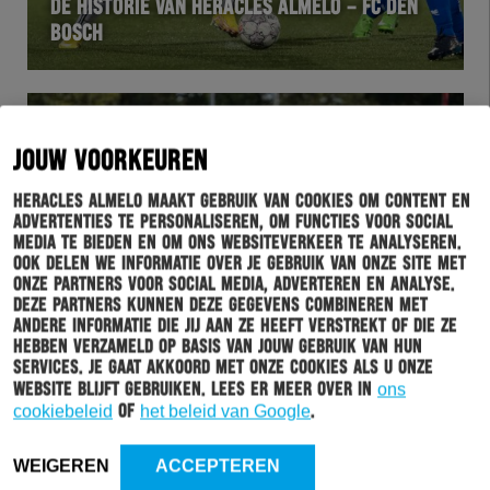
DE HISTORIE VAN HERACLES ALMELO – FC DEN
BOSCH
JOUW VOORKEUREN
Heracles Almelo maakt gebruik van cookies om content en
advertenties te personaliseren, om functies voor social
media te bieden en om ons websiteverkeer te analyseren.
Ook delen we informatie over je gebruik van onze site met
onze partners voor social media, adverteren en analyse.
Deze partners kunnen deze gegevens combineren met
andere informatie die jij aan ze heeft verstrekt of die ze
hebben verzameld op basis van jouw gebruik van hun
HERACLES
23-03-2023
services. Je gaat akkoord met onze cookies als u onze
PROGRAMMA ACADEMIE
website blijft gebruiken. Lees er meer over in
ons
cookiebeleid
of
het beleid van Google
.
WEIGEREN
ACCEPTEREN