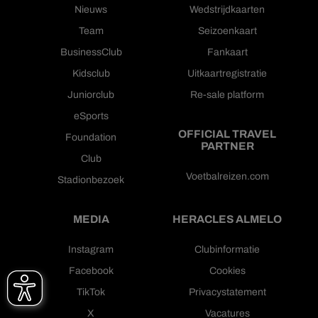
Nieuws
Wedstrijdkaarten
Team
Seizoenkaart
BusinessClub
Fankaart
Kidsclub
Uitkaartregistratie
Juniorclub
Re-sale platform
eSports
OFFICIAL TRAVEL
Foundation
PARTNER
Club
Voetbalreizen.com
Stadionbezoek
MEDIA
HERACLES ALMELO
Instagram
Clubinformatie
Facebook
Cookies
TikTok
Privacystatement
X
Vacatures