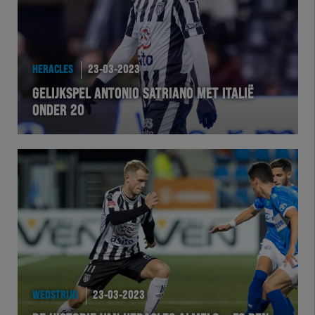
HERACLES
23-03-2023
GELIJKSPEL ANTONIO SATRIANO MET ITALIË
ONDER 20
WEDSTRIJD
23-03-2023