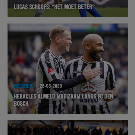
LUCAS SCHOOFS: “HET MOET BETER”
VOLHER
HERTEL
Natuurgras
Wedstrijd
Heracles
WEDSTRIJD
26-03-2023
BusinessClub
HERACLES ALMELO MOEIZAAM LANGS FC DEN
BOSCH
Foundation
Herakids