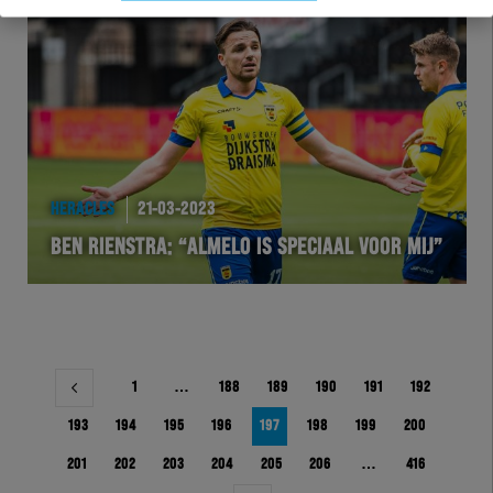
HERACLES
21-03-2023
BEN RIENSTRA: “ALMELO IS SPECIAAL VOOR MIJ”
Berichtnavigatie
1
…
188
189
190
191
192
193
194
195
196
197
198
199
200
201
202
203
204
205
206
…
416