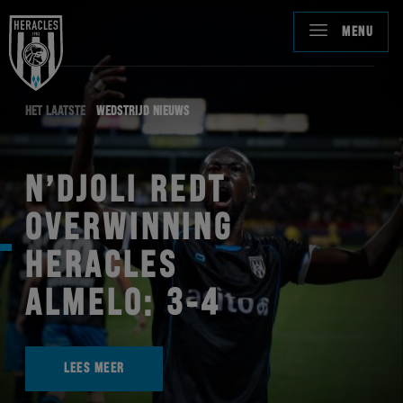
MENU
HET LAATSTE
WEDSTRIJD NIEUWS
N’DJOLI REDT
OVERWINNING
HERACLES
ALMELO: 3-4
LEES MEER