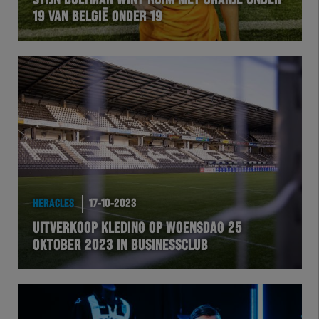
STIJN BULTMAN WINT RUIM MET ORANJE ONDER
19 VAN BELGIË ONDER 19
VOLHER
HERTEL
Natuurgras
Wedstrijd
Heracles
HERACLES
17-10-2023
BusinessClub
UITVERKOOP KLEDING OP WOENSDAG 25
OKTOBER 2023 IN BUSINESSCLUB
Foundation
Herakids