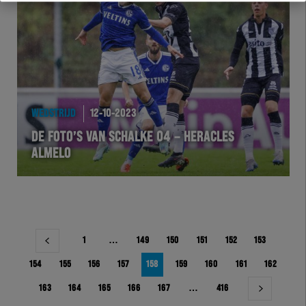
WEDSTRIJD
12-10-2023
DE FOTO’S VAN SCHALKE 04 – HERACLES
ALMELO
Berichtnavigatie
1
…
149
150
151
152
153
154
155
156
157
158
159
160
161
162
163
164
165
166
167
…
416