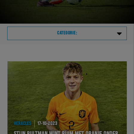
CATEGORIE:
Laatste
VVVHER
TELHER
HERVOL
HEREXC
HERACLES
17-10-2023
EXCHER