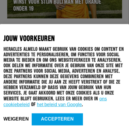
WINST VOOR STIJN BULTMAN MET ORANJE
ONDER 19
JOUW VOORKEUREN
Heracles Almelo maakt gebruik van cookies om content en
advertenties te personaliseren, om functies voor social
media te bieden en om ons websiteverkeer te analyseren.
Ook delen we informatie over je gebruik van onze site met
onze partners voor social media, adverteren en analyse.
Deze partners kunnen deze gegevens combineren met
andere informatie die jij aan ze heeft verstrekt of die ze
WEDSTRIJD
12-10-2023
hebben verzameld op basis van jouw gebruik van hun
services. Je gaat akkoord met onze cookies als u onze
DE SAMENVATTING VAN SCHALKE 04 – HERACLES
website blijft gebruiken. Lees er meer over in
ons
ALMELO
cookiebeleid
of
het beleid van Google
.
WEIGEREN
ACCEPTEREN