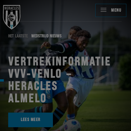
MENU
HET LAATSTE
WEDSTRIJD NIEUWS
VERTREKINFORMATIE
VVV-VENLO –
HERACLES
ALMELO
LEES MEER