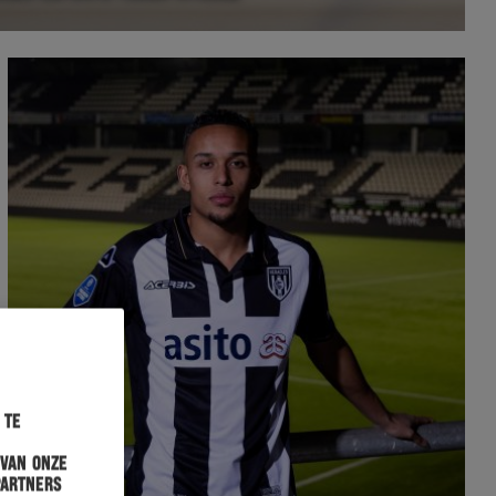
 te
 van onze
partners