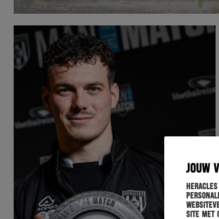
JOUW 
Heracles
personali
websiteve
site met 