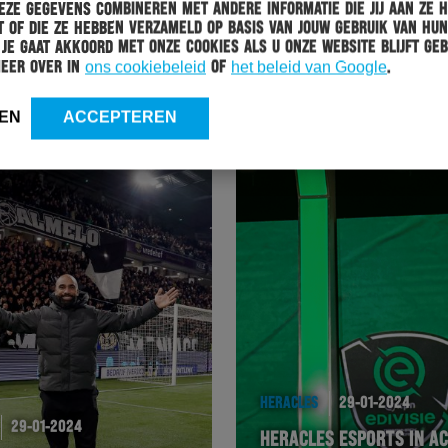
ze gegevens combineren met andere informatie die jij aan ze 
 of die ze hebben verzameld op basis van jouw gebruik van hun
 Je gaat akkoord met onze cookies als u onze website blijft geb
HERACLES
30-01-2024
meer over in
ons cookiebeleid
of
het beleid van Google
.
SAVA ČESTIĆ KOMENDE TIJD UITGESCHAKELD
EN
ACCEPTEREN
HERACLES
29-01-2024
29-01-2024
HERACLES ESPORTS IN AC