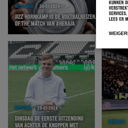
kunnen de
WEDSTRIJD
30-01-2024
verstrekt
services.
JIZZ HORNKAMP IS DE VOETBALREIZEN.COM MAN
Lees er 
OF THE MATCH VAN #HERAJA
WEIGER
HERACLES
29-01-2024
DINSDAG DE EERSTE UITZENDING
HERACLES
VAN ACHTER DE KNOPPEN MET