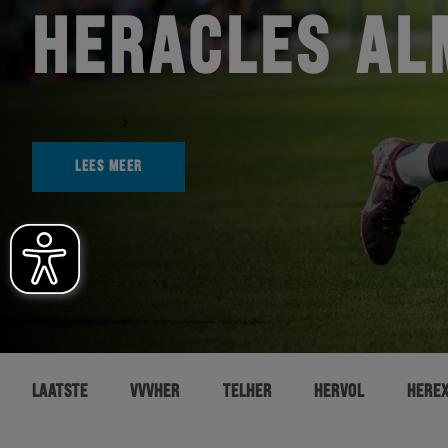
HERACLES AL
LEES MEER
LAATSTE
VVVHER
TELHER
HERVOL
HERE