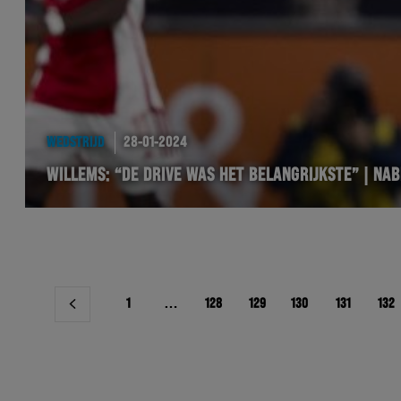
WEDSTRIJD
28-01-2024
WILLEMS: “DE DRIVE WAS HET BELANGRIJKSTE” | N
Berichtnavigatie
1
…
128
129
130
131
132