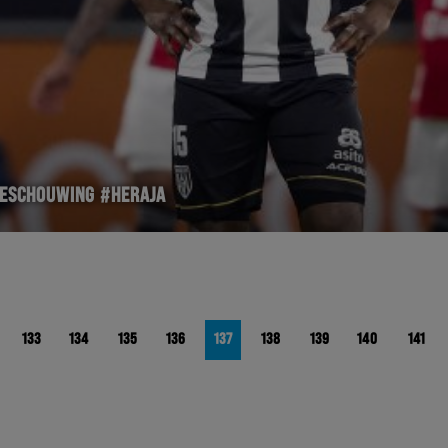
ABESCHOUWING #HERAJA
133
134
135
136
137
138
139
140
141