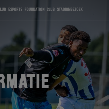
CLUB
ESPORTS
FOUNDATION
CLUB
STADIONBEZOEK
RMATIE