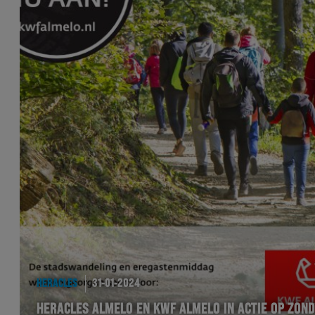
HERACLES
31-01-2024
HERACLES ALMELO EN KWF ALMELO IN ACTIE OP ZON