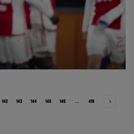
142
143
144
145
146
…
416