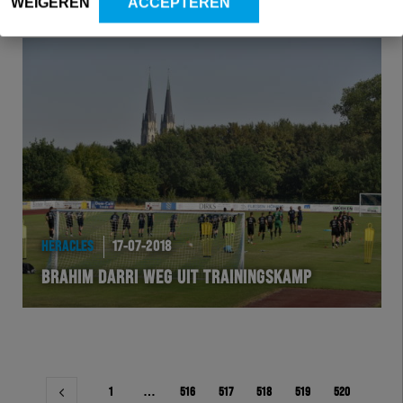
WEIGEREN
ACCEPTEREN
HERACLES
17-07-2018
BRAHIM DARRI WEG UIT TRAININGSKAMP
Berichtnavigatie
1
…
516
517
518
519
520