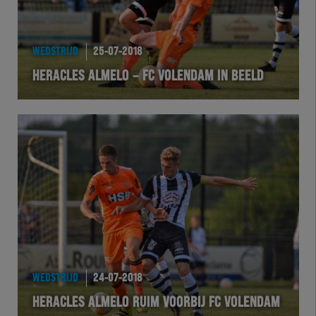
HEREXC
EXCHER
WEDSTRIJD
25-07-2018
HERACLES ALMELO – FC VOLENDAM IN BEELD
VOLHER
HERTEL
Natuurgras
Wedstrijd
Heracles
BusinessClub
WEDSTRIJD
24-07-2018
HERACLES ALMELO RUIM VOORBIJ FC VOLENDAM
Foundation