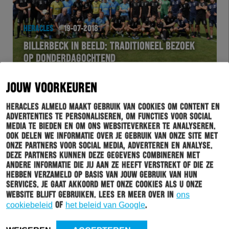
HERACLES
19-07-2018
BILLERBECK IN BEELD: TRADITIONEEL BEZOEK
OP DONDERDAGOCHTEND
JOUW VOORKEUREN
Heracles Almelo maakt gebruik van cookies om content en
advertenties te personaliseren, om functies voor social
media te bieden en om ons websiteverkeer te analyseren.
Ook delen we informatie over je gebruik van onze site met
onze partners voor social media, adverteren en analyse.
Deze partners kunnen deze gegevens combineren met
andere informatie die jij aan ze heeft verstrekt of die ze
hebben verzameld op basis van jouw gebruik van hun
services. Je gaat akkoord met onze cookies als u onze
HERACLES
18-07-2018
website blijft gebruiken. Lees er meer over in
ons
cookiebeleid
of
het beleid van Google
.
BILLERBECK IN BEELD:
WOENSDAGOCHTENDTRAINING