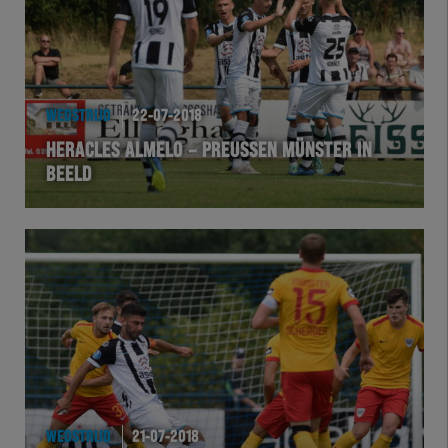
WEDSTRIJD
22-07-2018
HERACLES ALMELO – PREUSSEN MÜNSTER IN
BEELD
WEDSTRIJD
21-07-2018