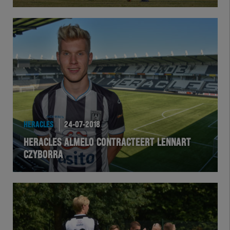
Herakids
Team Zwart Wit
Futsal
eSports
HERACLES
24-07-2018
Academie
HERACLES ALMELO CONTRACTEERT LENNART
CZYBORRA