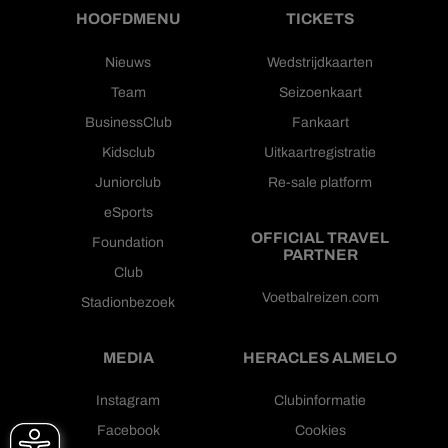
HOOFDMENU
TICKETS
Nieuws
Wedstrijdkaarten
Team
Seizoenkaart
BusinessClub
Fankaart
Kidsclub
Uitkaartregistratie
Juniorclub
Re-sale platform
eSports
OFFICIAL TRAVEL
Foundation
PARTNER
Club
Voetbalreizen.com
Stadionbezoek
MEDIA
HERACLES ALMELO
Instagram
Clubinformatie
Facebook
Cookies