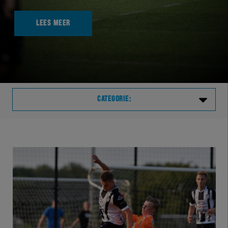
LEES MEER
CATEGORIE:
Laatste
VVVHER
TELHER
HERVOL