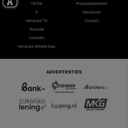
TikTok
Privacystatement
X
Vacatures
Heracles TV
Contact
Youtube
LinkedIn
Heracles Almelo App
ADVERTENTIES