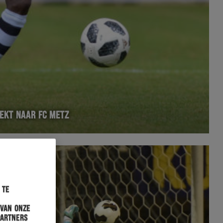
EKT NAAR FC METZ
 te
 van onze
partners