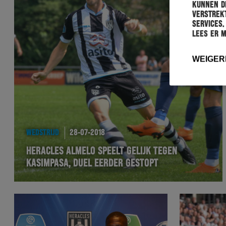
kunnen de
verstrekt
services.
Lees er 
WEIGER
WEDSTRIJD
28-07-2018
HERACLES ALMELO SPEELT GELIJK TEGEN
KASIMPASA, DUEL EERDER GESTOPT