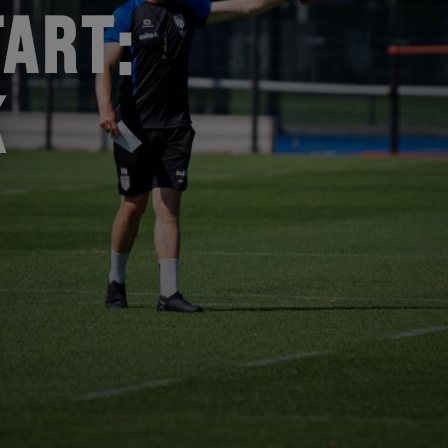
ART:
K