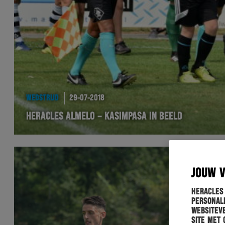
WEDSTRIJD
29-07-2018
HERACLES ALMELO – KASIMPASA IN BEELD
JOUW 
Heracles
personali
websiteve
site met 