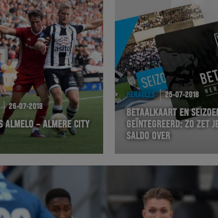
HERACLES
25-07-2018
26-07-2018
BETAALKAART EN SEIZO
S ALMELO – ALMERE CITY
GEÏNTEGREERD: ZO ZET J
SALDO OVER