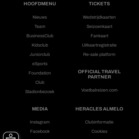
HOOFDMENU
TICKETS
Nieuws
Wedstrijdkaarten
Team
Seizoenkaart
BusinessClub
Fankaart
Kidsclub
Uitkaartregistratie
Juniorclub
Re-sale platform
eSports
OFFICIAL TRAVEL
Foundation
PARTNER
Club
Voetbalreizen.com
Stadionbezoek
MEDIA
HERACLES ALMELO
Instagram
Clubinformatie
Facebook
Cookies