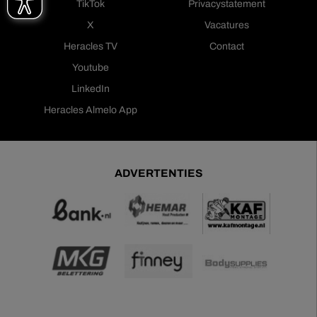
TikTok
Privacystatement
X
Vacatures
Heracles TV
Contact
Youtube
LinkedIn
Heracles Almelo App
ADVERTENTIES