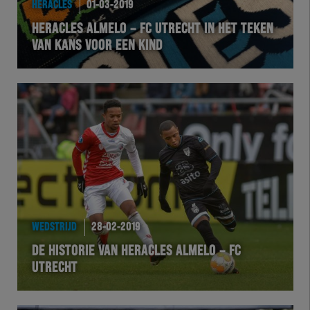
HERACLES
01-03-2019
EXCHER
HERACLES ALMELO – FC UTRECHT IN HET TEKEN
VAN KANS VOOR EEN KIND
VOLHER
HERTEL
Natuurgras
Wedstrijd
Heracles
WEDSTRIJD
28-02-2019
BusinessClub
DE HISTORIE VAN HERACLES ALMELO – FC
UTRECHT
Foundation