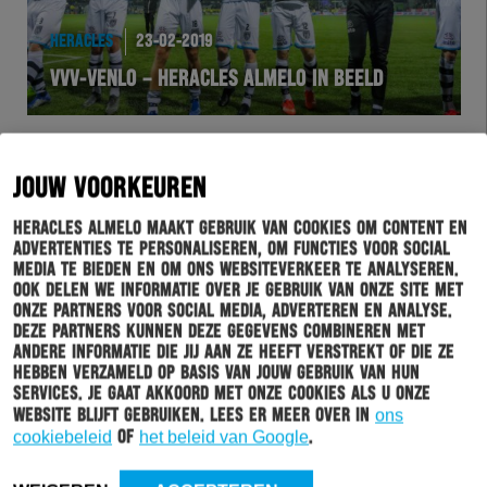
HERACLES
23-02-2019
VVV-VENLO – HERACLES ALMELO IN BEELD
JOUW VOORKEUREN
Heracles Almelo maakt gebruik van cookies om content en
advertenties te personaliseren, om functies voor social
media te bieden en om ons websiteverkeer te analyseren.
Ook delen we informatie over je gebruik van onze site met
onze partners voor social media, adverteren en analyse.
Deze partners kunnen deze gegevens combineren met
andere informatie die jij aan ze heeft verstrekt of die ze
hebben verzameld op basis van jouw gebruik van hun
WEDSTRIJD
22-02-2019
services. Je gaat akkoord met onze cookies als u onze
website blijft gebruiken. Lees er meer over in
ons
HERACLES ALMELO PAKT ZEGE IN VENLO
cookiebeleid
of
het beleid van Google
.