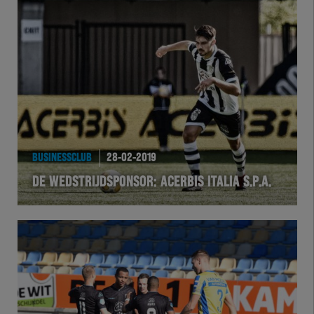
Herakids
Team Zwart Wit
Futsal
eSports
Academie
BUSINESSCLUB
28-02-2019
DE WEDSTRIJDSPONSOR: ACERBIS ITALIA S.P.A.