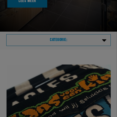
LEES MEER
CATEGORIE:
Laatste
VVVHER
TELHER
HERVOL
HEREXC