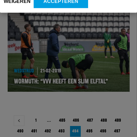
WEIGEREN
ACCEPTEREN
WEDSTRIJD
21-02-2019
WORMUTH: “VVV HEEFT EEN SLIM ELFTAL”
Berichtnavigatie
1
…
485
486
487
488
489
490
491
492
493
494
495
496
497