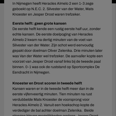
In Nijmegen heeft Heracles Almelo 2 een 1-3 zege
geboekt op N.E.C. 2. Silvester van der Water, Mats
Knoester en Jesper Drost waren trefzeker.
Eerste helft: geen grote kansen
De eerste helft kende een rustig eerste half uur, zonder
echte kansen. De eerste doelpoging van Heracles
Almelo 2 kwam na dertig minuten van de voet van
Silvester van der Water. Zijn schot werd eenvoudig
gepakt door doelman Oliver Zelenika. Drie minuten later
was Van der Water wel trefzeker. De aanvaller kopte een
voorzet van Jesper Drost vanaf links bij de tweede paal
binnen. 0-1 was ook de ruststand op Sportcomplex De
Eendracht in Nijmegen.
Knoester en Drost scoren in tweede helft
Kansen waren er in de tweede helft meer dan in de
eerste vijfenveertig minuten. Tien minuten na rust
verdubbelde Mats Knoester de voorsprong voor
Heracles Almelo 2. Vanuit een hoekschop kopte de
verdediger de bal achter doelman Zelenika. Beide
ploegen bleven mogelijkheden creëren. Jesper Drost