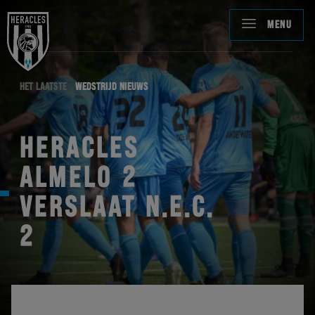
MENU
HET LAATSTE
WEDSTRIJD NIEUWS
HERACLES
ALMELO 2
VERSLAAT N.E.C.
2