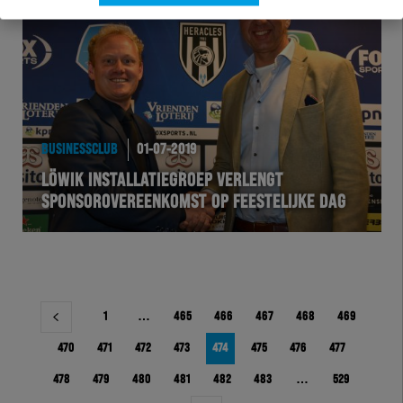
BUSINESSCLUB
01-07-2019
LÖWIK INSTALLATIEGROEP VERLENGT
SPONSOROVEREENKOMST OP FEESTELIJKE DAG
Berichtnavigatie
1
…
465
466
467
468
469
470
471
472
473
474
475
476
477
478
479
480
481
482
483
…
529