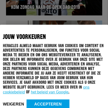
KOM ZONDAG NAAR DE OPEN DAG 2019
JOUW VOORKEUREN
Heracles Almelo maakt gebruik van cookies om content en
advertenties te personaliseren, om functies voor social
media te bieden en om ons websiteverkeer te analyseren.
Ook delen we informatie over je gebruik van onze site met
onze partners voor social media, adverteren en analyse.
Deze partners kunnen deze gegevens combineren met
HERACLES
02-07-2019
andere informatie die jij aan ze heeft verstrekt of die ze
hebben verzameld op basis van jouw gebruik van hun
ROBIN PRÖPPER VERRAST SUPPORTER MET
services. Je gaat akkoord met onze cookies als u onze
NIEUW TENUE
website blijft gebruiken. Lees er meer over in
ons
cookiebeleid
of
het beleid van Google
.
WEIGEREN
ACCEPTEREN