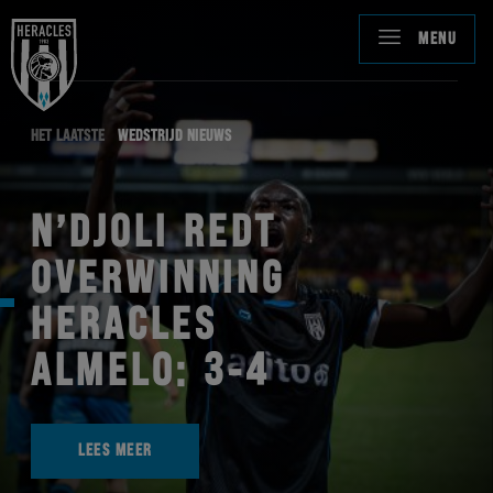
MENU
HET LAATSTE
WEDSTRIJD NIEUWS
N’DJOLI REDT
OVERWINNING
HERACLES
ALMELO: 3-4
LEES MEER