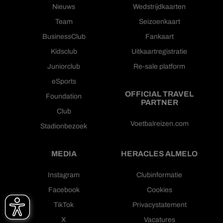
Nieuws
Wedstrijdkaarten
Team
Seizoenkaart
BusinessClub
Fankaart
Kidsclub
Uitkaartregistratie
Juniorclub
Re-sale platform
eSports
OFFICIAL TRAVEL
Foundation
PARTNER
Club
Voetbalreizen.com
Stadionbezoek
MEDIA
HERACLES ALMELO
Instagram
Clubinformatie
Facebook
Cookies
TikTok
Privacystatement
X
Vacatures