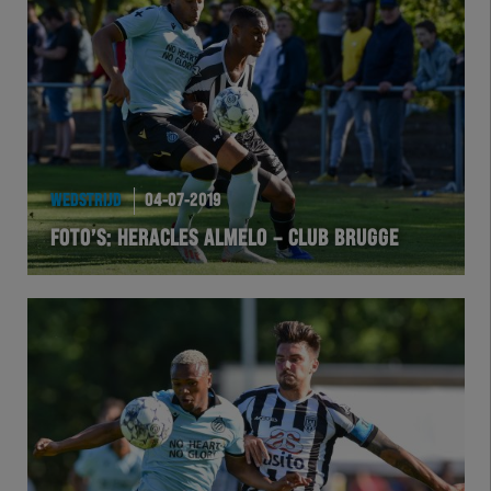
Team Zwart Wit
Futsal
eSports
Academie
WEDSTRIJD
04-07-2019
FOTO’S: HERACLES ALMELO – CLUB BRUGGE