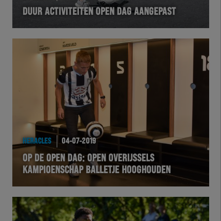
DUUR ACTIVITEITEN OPEN DAG AANGEPAST
VOLHER
HERTEL
Natuurgras
Wedstrijd
Heracles
HERACLES
04-07-2019
BusinessClub
OP DE OPEN DAG: OPEN OVERIJSSELS
KAMPIOENSCHAP BALLETJE HOOGHOUDEN
Foundation
Herakids