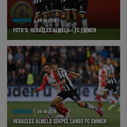
HEREXC
EXCHER
WEDSTRIJD
06-10-2019
FOTO’S: HERACLES ALMELO – FC EMMEN
VOLHER
HERTEL
Natuurgras
Wedstrijd
Heracles
BusinessClub
WEDSTRIJD
05-10-2019
HERACLES ALMELO SOEPEL LANGS FC EMMEN
Foundation