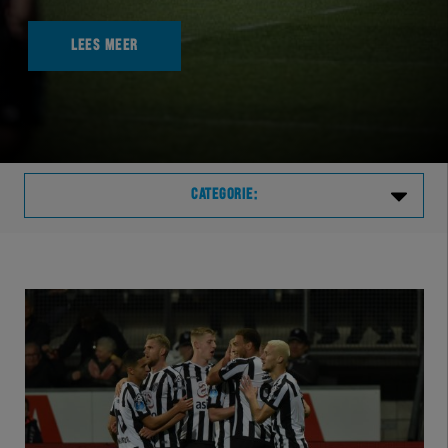
LEES MEER
CATEGORIE:
Laatste
VVVHER
TELHER
HERVOL