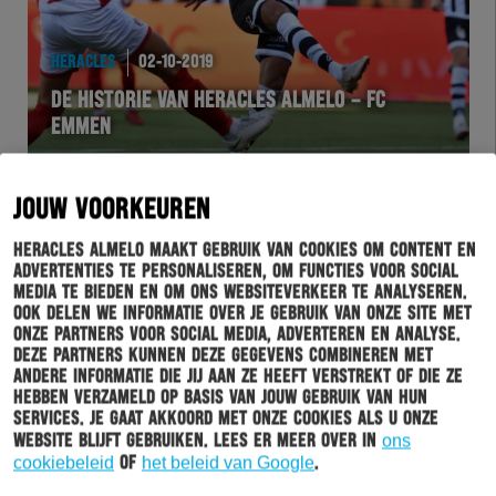
HERACLES
02-10-2019
DE HISTORIE VAN HERACLES ALMELO – FC
EMMEN
JOUW VOORKEUREN
Heracles Almelo maakt gebruik van cookies om content en
advertenties te personaliseren, om functies voor social
media te bieden en om ons websiteverkeer te analyseren.
Ook delen we informatie over je gebruik van onze site met
onze partners voor social media, adverteren en analyse.
Deze partners kunnen deze gegevens combineren met
andere informatie die jij aan ze heeft verstrekt of die ze
hebben verzameld op basis van jouw gebruik van hun
HERACLES
02-10-2019
services. Je gaat akkoord met onze cookies als u onze
website blijft gebruiken. Lees er meer over in
ons
BRANDLEY KUWAS NEEMT AFSCHEID BIJ
cookiebeleid
of
het beleid van Google
.
HERACLES ALMELO – FC EMMEN