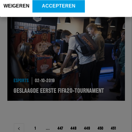
WEIGEREN
ACCEPTEREN
ESPORTS
02-10-2019
GESLAAGDE EERSTE FIFA20-TOURNAMENT
Berichtnavigatie
1
…
447
448
449
450
451