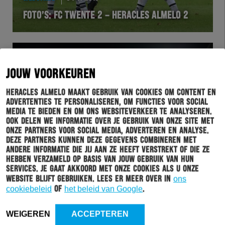
FOTO’S: FC TWENTE 2 – HERACLES ALMELO 2
JOUW VOORKEUREN
Heracles Almelo maakt gebruik van cookies om content en
advertenties te personaliseren, om functies voor social
media te bieden en om ons websiteverkeer te analyseren.
Ook delen we informatie over je gebruik van onze site met
onze partners voor social media, adverteren en analyse.
Deze partners kunnen deze gegevens combineren met
WEDSTRIJD
04-11-2019
andere informatie die jij aan ze heeft verstrekt of die ze
hebben verzameld op basis van jouw gebruik van hun
HERACLES ALMELO OP WOENSDAG 18 DECEMBER
services. Je gaat akkoord met onze cookies als u onze
TEGEN FC DORDRECHT
website blijft gebruiken. Lees er meer over in
ons
cookiebeleid
of
het beleid van Google
.
WEIGEREN
ACCEPTEREN