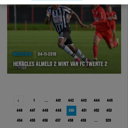
WEDSTRIJD
04-11-2019
HERACLES ALMELO 2 WINT VAN FC TWENTE 2
Berichtnavigatie
1
…
441
442
443
444
445
446
447
448
449
450
451
452
453
454
455
456
457
458
459
…
529