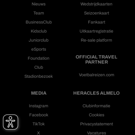
Nieuws
Wedstrijdkaarten
Team
Seizoenkaart
BusinessClub
Fankaart
Kidsclub
Uitkaartregistratie
Juniorclub
Re-sale platform
eSports
OFFICIAL TRAVEL
Foundation
PARTNER
Club
Voetbalreizen.com
Stadionbezoek
MEDIA
HERACLES ALMELO
Instagram
Clubinformatie
Facebook
Cookies
TikTok
Privacystatement
X
Vacatures