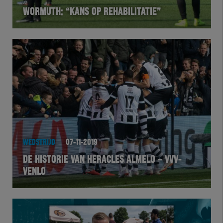
WORMUTH: “KANS OP REHABILITATIE”
VOLHER
HERTEL
Natuurgras
Wedstrijd
Heracles
WEDSTRIJD
07-11-2019
BusinessClub
DE HISTORIE VAN HERACLES ALMELO – VVV-
VENLO
Foundation
Herakids