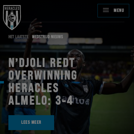
MENU
HET LAATSTE
WEDSTRIJD NIEUWS
N’DJOLI REDT
OVERWINNING
HERACLES
ALMELO: 3-4
LEES MEER