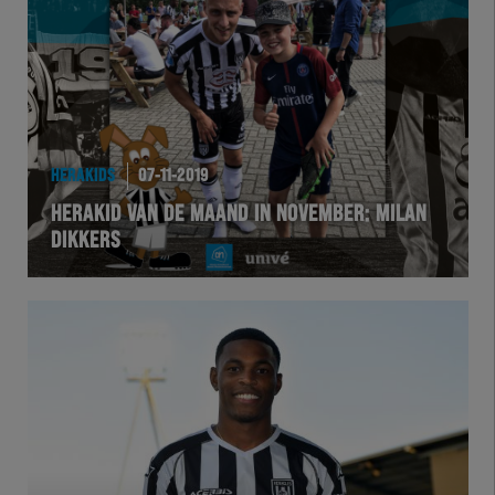
Team Zwart Wit
Futsal
eSports
HERAKIDS
07-11-2019
Academie
HERAKID VAN DE MAAND IN NOVEMBER: MILAN
DIKKERS