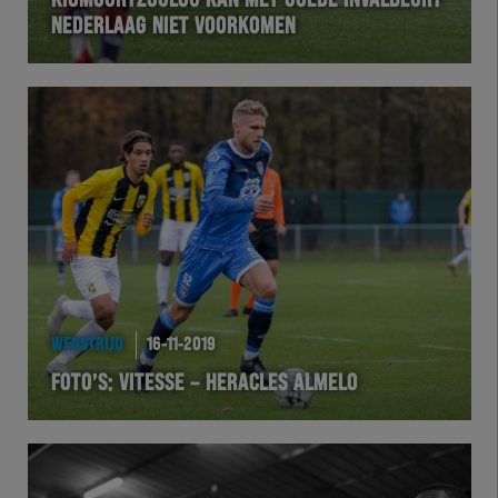
KIOMOURTZOGLOU KAN MET GOEDE INVALBEURT
NEDERLAAG NIET VOORKOMEN
VOLHER
HERTEL
Natuurgras
Wedstrijd
Heracles
BusinessClub
WEDSTRIJD
16-11-2019
FOTO’S: VITESSE – HERACLES ALMELO
Foundation
Herakids