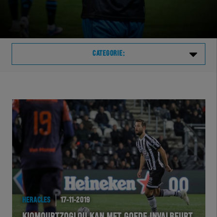
CATEGORIE:
Laatste
VVVHER
TELHER
HERVOL
HEREXC
HERACLES
17-11-2019
EXCHER