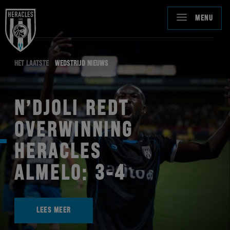
MENU
HET LAATSTE
WEDSTRIJD NIEUWS
N’DJOLI REDT
OVERWINNING
HERACLES
ALMELO: 3-4
LEES MEER