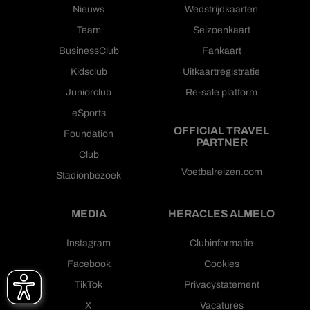
Nieuws
Wedstrijdkaarten
Team
Seizoenkaart
BusinessClub
Fankaart
Kidsclub
Uitkaartregistratie
Juniorclub
Re-sale platform
eSports
OFFICIAL TRAVEL
Foundation
PARTNER
Club
Voetbalreizen.com
Stadionbezoek
MEDIA
HERACLES ALMELO
Instagram
Clubinformatie
Facebook
Cookies
TikTok
Privacystatement
X
Vacatures