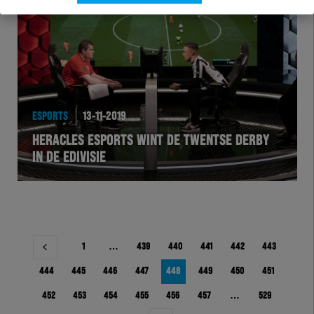
ESPORTS
13-11-2019
HERACLES ESPORTS WINT DE TWENTSE DERBY
IN DE EDIVISIE
Berichtnavigatie
1
…
439
440
441
442
443
444
445
446
447
448
449
450
451
452
453
454
455
456
457
…
529