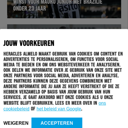
WINST VOOR MAURO JUNIOR MET BRAZILIË
ONDER 23 JAAR
JOUW VOORKEUREN
Heracles Almelo maakt gebruik van cookies om content en
advertenties te personaliseren, om functies voor social
media te bieden en om ons websiteverkeer te analyseren.
Ook delen we informatie over je gebruik van onze site met
onze partners voor social media, adverteren en analyse.
Deze partners kunnen deze gegevens combineren met
andere informatie die jij aan ze heeft verstrekt of die ze
HERACLES
13-11-2019
hebben verzameld op basis van jouw gebruik van hun
services. Je gaat akkoord met onze cookies als u onze
VERLIES VOOR MOHAMED AMISSI EN BURUNDI
website blijft gebruiken. Lees er meer over in
ons
cookiebeleid
of
het beleid van Google
.
WEIGEREN
ACCEPTEREN