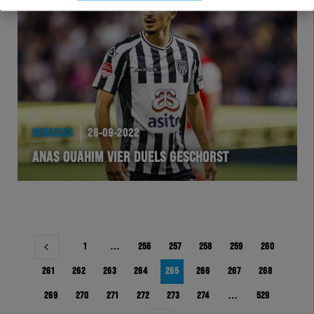
HERACLES
26-09-2022
ANAS OUAHIM VIER DUELS GESCHORST
Berichtnavigatie
1
…
256
257
258
259
260
261
262
263
264
265
266
267
268
269
270
271
272
273
274
…
529