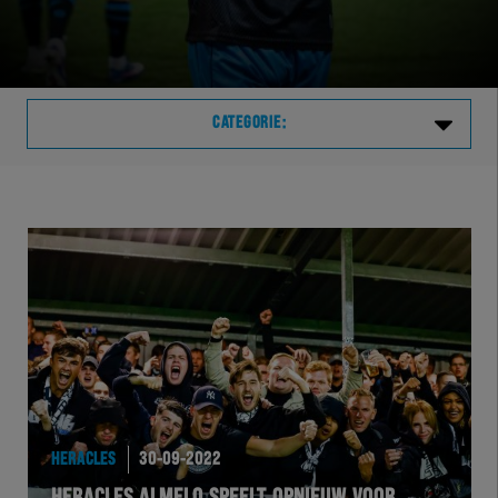
CATEGORIE:
Laatste
VVVHER
TELHER
HERVOL
HEREXC
HERACLES
30-09-2022
EXCHER