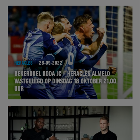
HERACLES
28-09-2022
BEKERDUEL RODA JC – HERACLES ALMELO
VASTGELEGD OP DINSDAG 18 OKTOBER 21.00
UUR