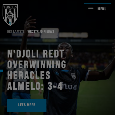
MENU
HET LAATSTE
WEDSTRIJD NIEUWS
N’DJOLI REDT
OVERWINNING
HERACLES
ALMELO: 3-4
LEES MEER