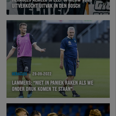
HERACLES ALMELO SPEELT OPNIEUW VOOR
UITVERKOCHT UITVAK IN DEN BOSCH
VOLHER
HERTEL
Natuurgras
Wedstrijd
Heracles
HERACLES
29-09-2022
BusinessClub
LAMMERS: “NIET IN PANIEK RAKEN ALS WE
ONDER DRUK KOMEN TE STAAN”
Foundation
Herakids