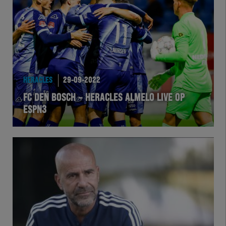
Team Zwart Wit
Futsal
eSports
HERACLES
29-09-2022
Academie
FC DEN BOSCH – HERACLES ALMELO LIVE OP
ESPN3