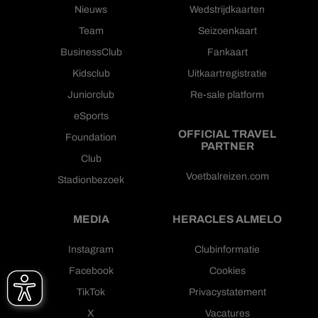
Nieuws
Wedstrijdkaarten
Team
Seizoenkaart
BusinessClub
Fankaart
Kidsclub
Uitkaartregistratie
Juniorclub
Re-sale platform
eSports
OFFICIAL TRAVEL
Foundation
PARTNER
Club
Voetbalreizen.com
Stadionbezoek
MEDIA
HERACLES ALMELO
Instagram
Clubinformatie
Facebook
Cookies
TikTok
Privacystatement
X
Vacatures