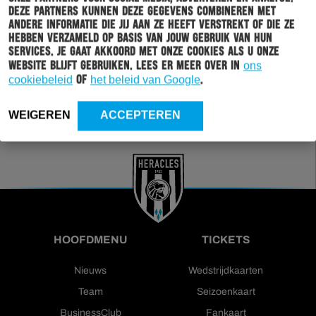
Wil jij altijd en overal op de hoogte gehouden worden
Deze partners kunnen deze gegevens combineren met
van al het clubnieuws? Schrijf je dan in voor de
andere informatie die jij aan ze heeft verstrekt of die ze
nieuwsbrief van Heracles Almelo. Doordat je zelf aan
hebben verzameld op basis van jouw gebruik van hun
kan geven welk nieuws jij van ons wil ontvangen,
services. Je gaat akkoord met onze cookies als u onze
sturen wij alleen nieuws wat voor jou relevant is.
website blijft gebruiken. Lees er meer over in
ons
cookiebeleid
of
het beleid van Google
.
INSCHRIJVEN
WEIGEREN
ACCEPTEREN
HOOFDMENU
TICKETS
Nieuws
Wedstrijdkaarten
Team
Seizoenkaart
BusinessClub
Fankaart