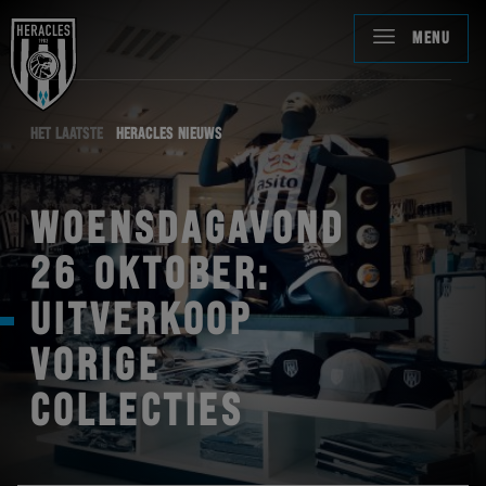
MENU
HET LAATSTE
HERACLES NIEUWS
WOENSDAGAVOND
26 OKTOBER:
UITVERKOOP
VORIGE
COLLECTIES