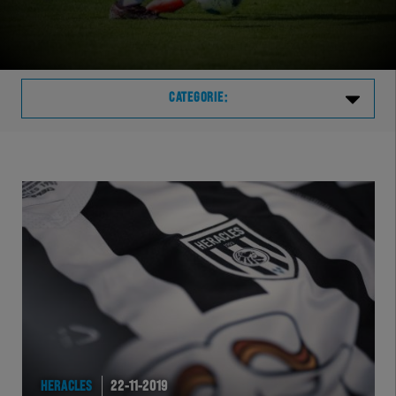
CATEGORIE:
Laatste
VVVHER
TELHER
HERVOL
HEREXC
EXCHER
HERACLES
22-11-2019