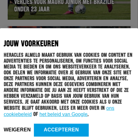
VERLIES VOOR MAURO JUNIOR MET BRAZILIË
ONDER 23 JAAR
JOUW VOORKEUREN
Heracles Almelo maakt gebruik van cookies om content en
advertenties te personaliseren, om functies voor social
media te bieden en om ons websiteverkeer te analyseren.
Ook delen we informatie over je gebruik van onze site met
onze partners voor social media, adverteren en analyse.
Deze partners kunnen deze gegevens combineren met
andere informatie die jij aan ze heeft verstrekt of die ze
HERACLES
17-11-2019
hebben verzameld op basis van jouw gebruik van hun
KIOMOURTZOGLOU KAN MET GOEDE INVALBEURT
services. Je gaat akkoord met onze cookies als u onze
NEDERLAAG NIET VOORKOMEN
website blijft gebruiken. Lees er meer over in
ons
cookiebeleid
of
het beleid van Google
.
WEIGEREN
ACCEPTEREN