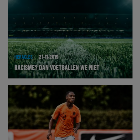
Team Zwart Wit
Futsal
eSports
Academie
HERACLES
21-11-2019
RACISME? DAN VOETBALLEN WE NIET