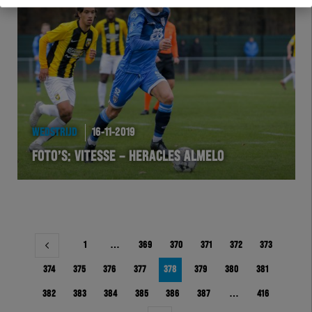
WEDSTRIJD
16-11-2019
FOTO’S: VITESSE – HERACLES ALMELO
Berichtnavigatie
1
…
369
370
371
372
373
374
375
376
377
378
379
380
381
382
383
384
385
386
387
…
416