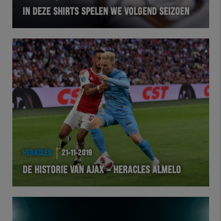
IN DEZE SHIRTS SPELEN WE VOLGEND SEIZOEN
VOLHER
HERTEL
Natuurgras
Wedstrijd
Heracles
BusinessClub
HERACLES
21-11-2019
DE HISTORIE VAN AJAX – HERACLES ALMELO
Foundation
Herakids