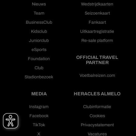
Nieuws
Wedstrijdkaarten
Team
Seizoenkaart
BusinessClub
Fankaart
Kidsclub
Uitkaartregistratie
Juniorclub
Re-sale platform
eSports
OFFICIAL TRAVEL
Foundation
PARTNER
Club
Voetbalreizen.com
Stadionbezoek
MEDIA
HERACLES ALMELO
Instagram
Clubinformatie
Facebook
Cookies
TikTok
Privacystatement
X
Vacatures