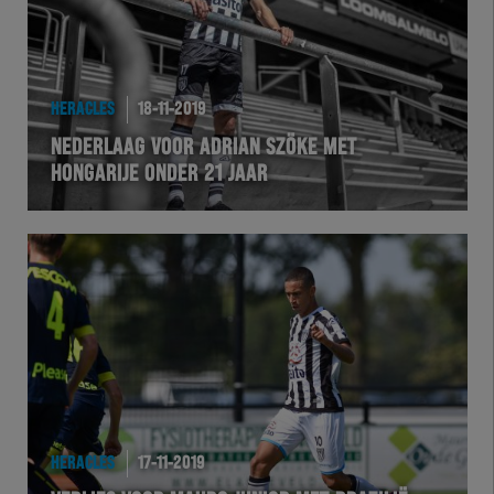
HERACLES
18-11-2019
NEDERLAAG VOOR ADRIAN SZÖKE MET
HONGARIJE ONDER 21 JAAR
HERACLES
17-11-2019