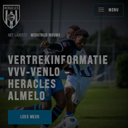
MENU
HET LAATSTE
WEDSTRIJD NIEUWS
VERTREKINFORMATIE
VVV-VENLO –
HERACLES
ALMELO
LEES MEER