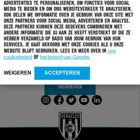
advertenties te personaliseren, om functies voor social
media te bieden en om ons websiteverkeer te analyseren.
Ook delen we informatie over je gebruik van onze site met
onze partners voor social media, adverteren en analyse.
Deze partners kunnen deze gegevens combineren met
Schrijf je in voor onze nieuwsbrief
andere informatie die jij aan ze heeft verstrekt of die ze
hebben verzameld op basis van jouw gebruik van hun
services. Je gaat akkoord met onze cookies als u onze
Wil jij altijd en overal op de hoogte gehouden worden
website blijft gebruiken. Lees er meer over in
ons
van al het clubnieuws? Schrijf je dan in voor de
cookiebeleid
of
het beleid van Google
.
nieuwsbrief van Heracles Almelo. Doordat je zelf aan
kan geven welk nieuws jij van ons wil ontvangen,
sturen wij alleen nieuws wat voor jou relevant is.
WEIGEREN
ACCEPTEREN
INSCHRIJVEN