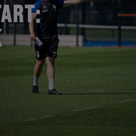
ART:
K