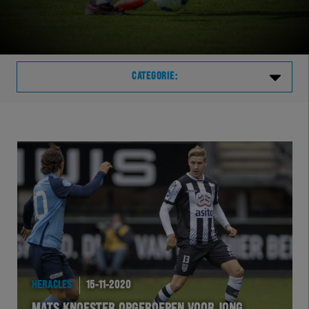
CATEGORIE:
Laatste
VVVHER
TELHER
HERVOL
HEREXC
HERACLES
15-11-2020
EXCHER