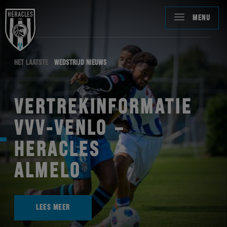
MENU
HET LAATSTE
WEDSTRIJD NIEUWS
VERTREKINFORMATIE
VVV-VENLO –
HERACLES
ALMELO
LEES MEER