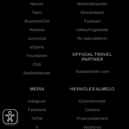
Nieuws
Wedstrijdkaarten
Team
Seizoenkaart
BusinessClub
Fankaart
Kidsclub
Uitkaartregistratie
Juniorclub
Re-sale platform
eSports
OFFICIAL TRAVEL
Foundation
PARTNER
Club
Voetbalreizen.com
Stadionbezoek
MEDIA
HERACLES ALMELO
Instagram
Clubinformatie
Facebook
Cookies
TikTok
Privacystatement
X
Vacatures