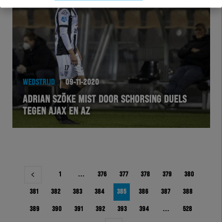
WEDSTRIJD
09-11-2020
ADRIAN SZÖKE MIST DOOR SCHORSING DUELS
TEGEN AJAX EN AZ
Berichtnavigatie
1
…
376
377
378
379
380
381
382
383
384
385
386
387
388
389
390
391
392
393
394
…
528