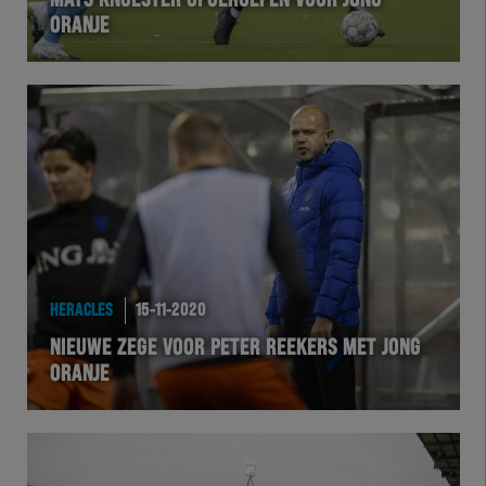
MATS KNOESTER OPGEROEPEN VOOR JONG
ORANJE
VOLHER
HERTEL
Natuurgras
Wedstrijd
Heracles
HERACLES
15-11-2020
BusinessClub
NIEUWE ZEGE VOOR PETER REEKERS MET JONG
ORANJE
Foundation
Herakids