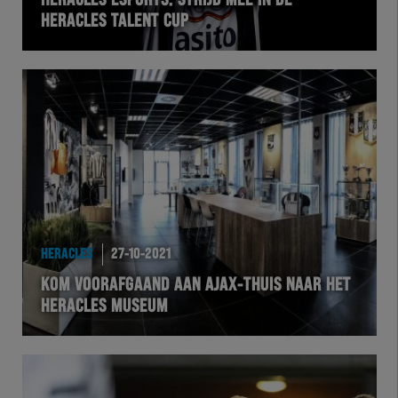
HERACLES ESPORTS: STRIJD MEE IN DE
HERACLES TALENT CUP
VOLHER
HERTEL
Natuurgras
Wedstrijd
Heracles
HERACLES
27-10-2021
BusinessClub
KOM VOORAFGAAND AAN AJAX-THUIS NAAR HET
HERACLES MUSEUM
Foundation
Herakids