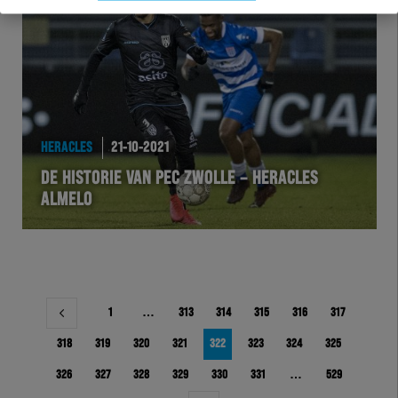
HERACLES
21-10-2021
DE HISTORIE VAN PEC ZWOLLE – HERACLES
ALMELO
Berichtnavigatie
1
…
313
314
315
316
317
318
319
320
321
322
323
324
325
326
327
328
329
330
331
…
529