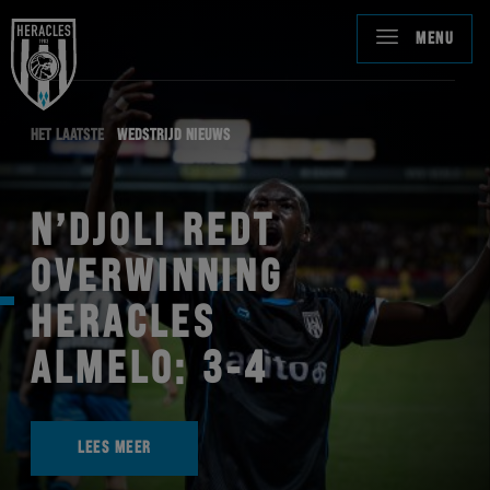
MENU
HET LAATSTE
WEDSTRIJD NIEUWS
N’DJOLI REDT
OVERWINNING
HERACLES
ALMELO: 3-4
LEES MEER