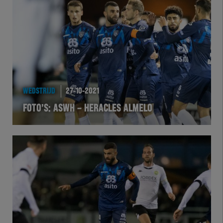
Team Zwart Wit
Futsal
eSports
Academie
WEDSTRIJD
27-10-2021
FOTO’S: ASWH – HERACLES ALMELO