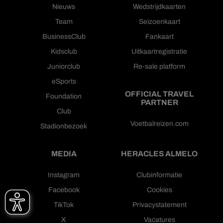
Nieuws
Wedstrijdkaarten
Team
Seizoenkaart
BusinessClub
Fankaart
Kidsclub
Uitkaartregistratie
Juniorclub
Re-sale platform
eSports
OFFICIAL TRAVEL
Foundation
PARTNER
Club
Voetbalreizen.com
Stadionbezoek
MEDIA
HERACLES ALMELO
Instagram
Clubinformatie
Facebook
Cookies
TikTok
Privacystatement
X
Vacatures