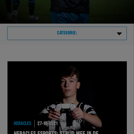
CATEGORIE:
Laatste
VVVHER
TELHER
HERVOL
HEREXC
HERACLES
27-10-2021
EXCHER