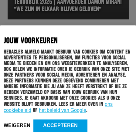
TERUGBLIK 2025 | AANVOERDER DAMON MIRANI
“WE ZIJN IN ELKAAR BLIJVEN GELOVEN”
JOUW VOORKEUREN
Heracles Almelo maakt gebruik van cookies om content en
advertenties te personaliseren, om functies voor social
media te bieden en om ons websiteverkeer te analyseren.
Ook delen we informatie over je gebruik van onze site met
onze partners voor social media, adverteren en analyse.
Deze partners kunnen deze gegevens combineren met
andere informatie die jij aan ze heeft verstrekt of die ze
HERACLES
27-12-2025
hebben verzameld op basis van jouw gebruik van hun
services. Je gaat akkoord met onze cookies als u onze
TERUGBLIK 2025 | DE VIJF MOOISTE TREFFERS
website blijft gebruiken. Lees er meer over in
ons
VAN JIZZ HORNKAMP
cookiebeleid
of
het beleid van Google
.
WEIGEREN
ACCEPTEREN