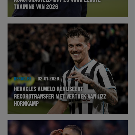
KUNSTGRASVELD MVV’29 VOOR EERSTE
TRAINING VAN 2026
VOLHER
HERTEL
Natuurgras
Wedstrijd
Heracles
HERACLES
02-01-2026
HERACLES ALMELO REALISEERT
BusinessClub
RECORDTRANSFER MET VERTREK VAN JIZZ
HORNKAMP
Foundation
Herakids