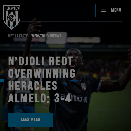
MENU
HET LAATSTE
WEDSTRIJD NIEUWS
N’DJOLI REDT
OVERWINNING
HERACLES
ALMELO: 3-4
LEES MEER