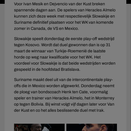
Voor Ivan Mesik en Dejvencio van der Kust breken
spannende dagen aan. De spelers van Heracles Almelo
kunnen zich deze week met respectievelijk Slowakije en
Suriname definitief plaatsen voor het WK van komende
zomer in Canada, de VS en Mexico.
Slowakije speelt donderdag de eerste play-off wedstrijd
tegen Kosovo. Wordt dat duel gewonnen dan is op 31
maart de winnaar van Turkije-Roemenië de laatste
horde op weg naar kwalificatie voor het WK. Het
voordeel voor Slowakije is dat beide wedstrijden worden
gespeeld in de hoofdstad Bratislava.
Suriname maakt deel uit van de intercontinentale play-
offs die in Mexico worden afgewerkt. Donderdag neemt
de ploeg van bondscoach Henk ten Cate, voormalig
speler en trainer van Heracles Almelo, het in Monterrey
op tegen Bolivia. Bij winst volgt vijf dagen later voor Van
der Kust en co het alles beslissende duel met Irak.