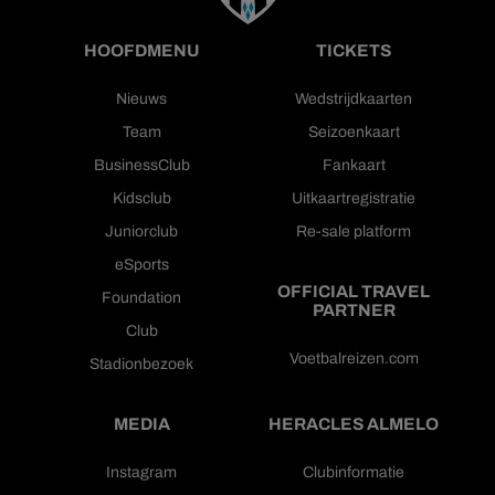
HOOFDMENU
TICKETS
Nieuws
Wedstrijdkaarten
Team
Seizoenkaart
BusinessClub
Fankaart
Kidsclub
Uitkaartregistratie
Juniorclub
Re-sale platform
eSports
OFFICIAL TRAVEL
Foundation
PARTNER
Club
Voetbalreizen.com
Stadionbezoek
MEDIA
HERACLES ALMELO
Instagram
Clubinformatie