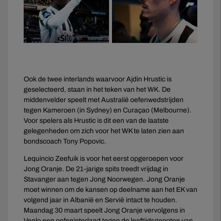
Ook de twee interlands waarvoor Ajdin Hrustic is
geselecteerd, staan in het teken van het WK. De
middenvelder speelt met Australië oefenwedstrijden
tegen Kameroen (in Sydney) en Curaçao (Melbourne).
Voor spelers als Hrustic is dit een van de laatste
gelegenheden om zich voor het WK te laten zien aan
bondscoach Tony Popovic.
Lequincio Zeefuik is voor het eerst opgeroepen voor
Jong Oranje. De 21-jarige spits treedt vrijdag in
Stavanger aan tegen Jong Noorwegen. Jong Oranje
moet winnen om de kansen op deelname aan het EK van
volgend jaar in Albanië en Servië intact te houden.
Maandag 30 maart speelt Jong Oranje vervolgens in
Venlo een oefeninterland tegen de leeftijdsgenoten van