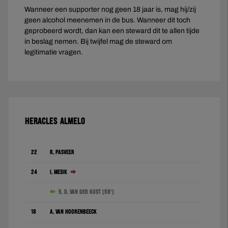
Wanneer een supporter nog geen 18 jaar is, mag hij/zij
geen alcohol meenemen in de bus. Wanneer dit toch
geprobeerd wordt, dan kan een steward dit te allen tijde
in beslag nemen. Bij twijfel mag de steward om
legitimatie vragen.
HERACLES ALMELO
22
R. Pasveer
24
I. Mesík
5. D. van der Kust (58')
18
A. Van Hoorenbeeck