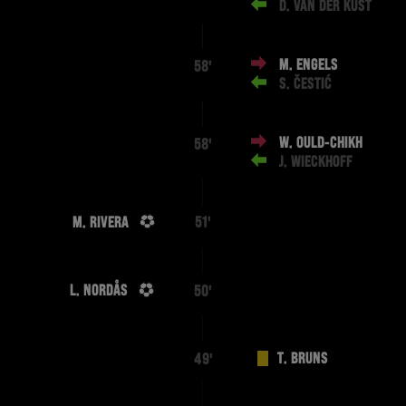
D. VAN DER KUST
M. ENGELS
58'
S. ČESTIĆ
W. OULD-CHIKH
58'
J. WIECKHOFF
M. RIVERA
51'
L. NORDÅS
50'
T. BRUNS
49'