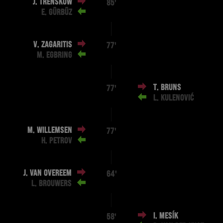
J. TRENSKOW
85'
E. GÜRBÜZ
V. ZAGARITIS
77'
M. EGBRING
T. BRUNS
77'
L. KULENOVIĆ
M. WILLEMSEN
77'
H. PETROV
J. VAN OVEREEM
64'
L. BROUWERS
I. MESÍK
58'