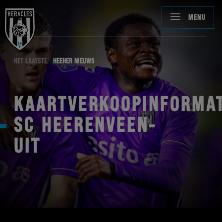
MENU
HET LAATSTE
HEEHER NIEUWS
KAARTVERKOOPINFORMAT
SC HEERENVEEN-
UIT