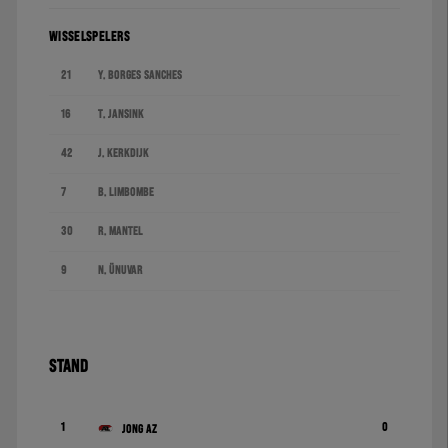
WISSELSPELERS
21
Y. Borges Sanches
16
T. Jansink
42
J. Kerkdijk
7
B. Limbombe
30
R. Mantel
9
N. Ünüvar
STAND
1
0
Jong AZ