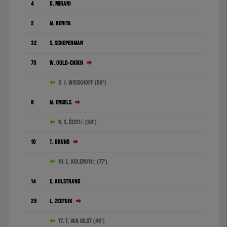
4
D. Mirani
2
M. Benita
32
S. Scheperman
73
W. Ould-Chikh
3. J. Wieckhoff (58')
8
M. Engels
6. S. Čestić (58')
10
T. Bruns
19. L. Kulenović (77')
14
E. Ahlstrand
25
L. Zeefuik
17. T. van Gilst (46')