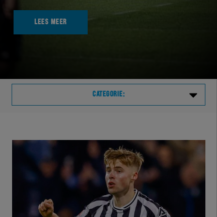
LEES MEER
CATEGORIE:
Laatste
VVVHER
TELHER
HERVOL