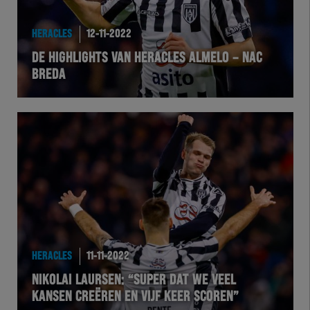
HEREXC
HERACLES
12-11-2022
EXCHER
DE HIGHLIGHTS VAN HERACLES ALMELO – NAC
BREDA
VOLHER
HERTEL
Natuurgras
Wedstrijd
Heracles
HERACLES
11-11-2022
BusinessClub
NIKOLAI LAURSEN: “SUPER DAT WE VEEL
KANSEN CREËREN EN VIJF KEER SCOREN”
Foundation