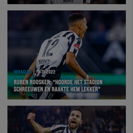
Herakids
Team Zwart Wit
Futsal
eSports
HERACLES
11-11-2022
Academie
RUBEN ROOSKEN: “HOORDE HET STADION
SCHREEUWEN EN RAAKTE HEM LEKKER”