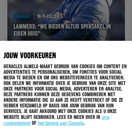
HERACLES
10-11-2022
LAMMERS: “WE BIEDEN ALTIJD SPEKTAKEL IN
EIGEN HUIS”
JOUW VOORKEUREN
Heracles Almelo maakt gebruik van cookies om content en
advertenties te personaliseren, om functies voor social
media te bieden en om ons websiteverkeer te analyseren.
Ook delen we informatie over je gebruik van onze site met
onze partners voor social media, adverteren en analyse.
Deze partners kunnen deze gegevens combineren met
andere informatie die jij aan ze heeft verstrekt of die ze
HERACLES
10-11-2022
hebben verzameld op basis van jouw gebruik van hun
services. Je gaat akkoord met onze cookies als u onze
SVEN SONNENBERG KIJKT UIT NAAR NAC BREDA-
website blijft gebruiken. Lees er meer over in
ons
THUIS: “THUISWEDSTRIJDEN GEVEN ONS EXTRA
cookiebeleid
of
het beleid van Google
.
KRACHT”