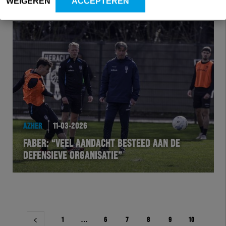
WEIGEREN
ACCEPTEREN
AZHER
11-03-2026
FABER: “VEEL AANDACHT BESTEED AAN DE
DEFENSIEVE ORGANISATIE”
Berichtnavigatie
1
…
6
7
8
9
10