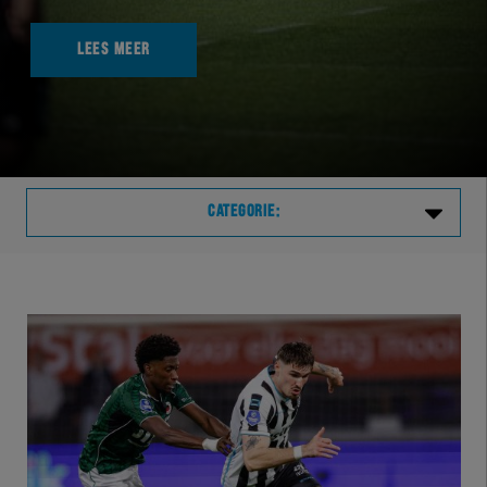
LEES MEER
CATEGORIE:
Laatste
VVVHER
TELHER
HERVOL