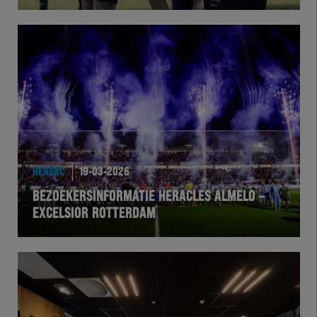
Herakids
Team Zwart Wit
Futsal
eSports
HEREXC
19-03-2026
Academie
BEZOEKERSINFORMATIE HERACLES ALMELO –
EXCELSIOR ROTTERDAM