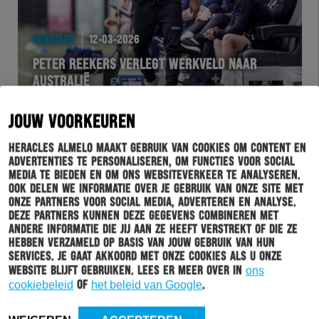
HERACLES
12-03-2026
PETER REEKERS VERLEGT WERKVELD NAAR
AUSTRALIË
JOUW VOORKEUREN
Heracles Almelo maakt gebruik van cookies om content en
advertenties te personaliseren, om functies voor social
media te bieden en om ons websiteverkeer te analyseren.
Ook delen we informatie over je gebruik van onze site met
onze partners voor social media, adverteren en analyse.
Deze partners kunnen deze gegevens combineren met
andere informatie die jij aan ze heeft verstrekt of die ze
hebben verzameld op basis van jouw gebruik van hun
services. Je gaat akkoord met onze cookies als u onze
website blijft gebruiken. Lees er meer over in
ons
cookiebeleid
of
het beleid van Google
.
AZHER
11-03-2026
BUSSPONSOR #AZHER: PLUS ROB BRUGHUIS