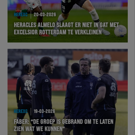
HEREXC
HEREXC
20-03-2026
EXCHER
HERACLES ALMELO SLAAGT ER NIET IN GAT MET
EXCELSIOR ROTTERDAM TE VERKLEINEN
VOLHER
HERTEL
Natuurgras
Wedstrijd
Heracles
HEREXC
19-03-2026
BusinessClub
FABER: “DE GROEP IS GEBRAND OM TE LATEN
ZIEN WAT WE KUNNEN”
Foundation