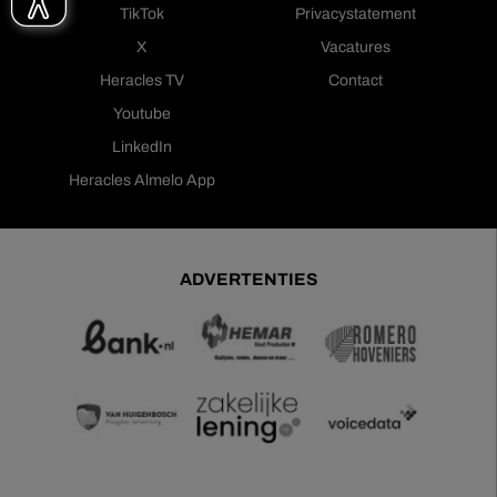
TikTok
Privacystatement
X
Vacatures
Heracles TV
Contact
Youtube
LinkedIn
Heracles Almelo App
ADVERTENTIES