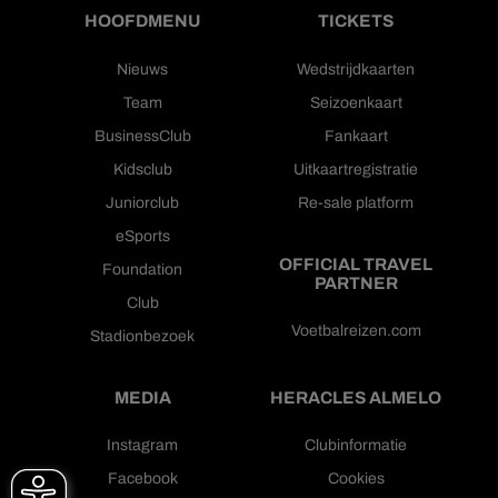
HOOFDMENU
TICKETS
Nieuws
Wedstrijdkaarten
Team
Seizoenkaart
BusinessClub
Fankaart
Kidsclub
Uitkaartregistratie
Juniorclub
Re-sale platform
eSports
OFFICIAL TRAVEL
Foundation
PARTNER
Club
Voetbalreizen.com
Stadionbezoek
MEDIA
HERACLES ALMELO
Instagram
Clubinformatie
Facebook
Cookies