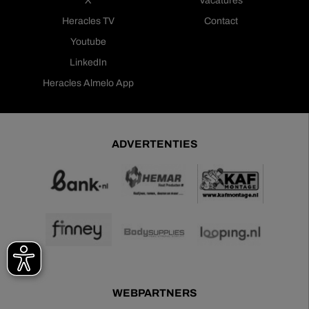
X
Vacatures
Heracles TV
Contact
Youtube
LinkedIn
Heracles Almelo App
ADVERTENTIES
WEBPARTNERS