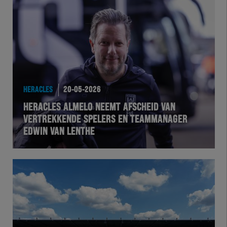
Herakids
Team Zwart Wit
Futsal
eSports
HERACLES
20-05-2026
HERACLES ALMELO NEEMT AFSCHEID VAN
Academie
VERTREKKENDE SPELERS EN TEAMMANAGER
EDWIN VAN LENTHE