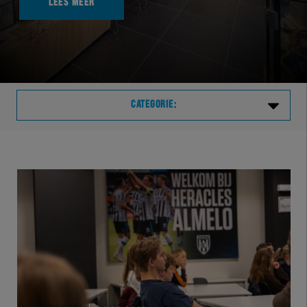
LEES MEER
CATEGORIE:
Laatste
VVVHER
TELHER
HERVOL
HEREXC