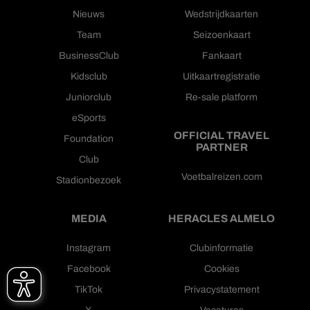
Nieuws
Wedstrijdkaarten
Team
Seizoenkaart
BusinessClub
Fankaart
Kidsclub
Uitkaartregistratie
Juniorclub
Re-sale platform
eSports
OFFICIAL TRAVEL
Foundation
PARTNER
Club
Voetbalreizen.com
Stadionbezoek
MEDIA
HERACLES ALMELO
Instagram
Clubinformatie
Facebook
Cookies
TikTok
Privacystatement