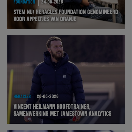
FOUNDATION
24-05-2026
EXCHER
STEM NU! HERACLES FOUNDATION GENOMINEERD
VOOR APPELTJES VAN ORANJE
VOLHER
HERTEL
Natuurgras
Wedstrijd
Heracles
HERACLES
20-05-2026
BusinessClub
VINCENT HEILMANN HOOFDTRAINER,
SAMENWERKING MET JAMESTOWN ANALYTICS
Foundation