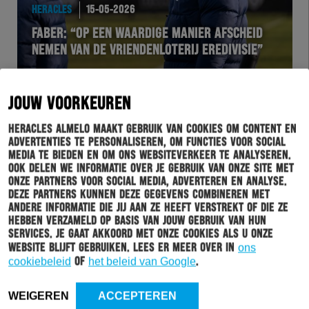
HERACLES
15-05-2026
FABER: “OP EEN WAARDIGE MANIER AFSCHEID
NEMEN VAN DE VRIENDENLOTERIJ EREDIVISIE”
JOUW VOORKEUREN
Heracles Almelo maakt gebruik van cookies om content en
advertenties te personaliseren, om functies voor social
media te bieden en om ons websiteverkeer te analyseren.
Ook delen we informatie over je gebruik van onze site met
onze partners voor social media, adverteren en analyse.
Deze partners kunnen deze gegevens combineren met
andere informatie die jij aan ze heeft verstrekt of die ze
hebben verzameld op basis van jouw gebruik van hun
HERACLES
15-05-2026
services. Je gaat akkoord met onze cookies als u onze
website blijft gebruiken. Lees er meer over in
ons
BEZOEKERSINFORMATIE HERACLES ALMELO – FC
cookiebeleid
of
het beleid van Google
.
GRONINGEN
WEIGEREN
ACCEPTEREN