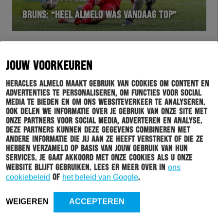
BRUNS: “HEEL ALMELO WAS VANDAAG TOP”
JOUW VOORKEUREN
Heracles Almelo maakt gebruik van cookies om content en
advertenties te personaliseren, om functies voor social
media te bieden en om ons websiteverkeer te analyseren.
Ook delen we informatie over je gebruik van onze site met
onze partners voor social media, adverteren en analyse.
Deze partners kunnen deze gegevens combineren met
andere informatie die jij aan ze heeft verstrekt of die ze
HERTWE
31-03-2025
hebben verzameld op basis van jouw gebruik van hun
services. Je gaat akkoord met onze cookies als u onze
HORNKAMP: “DAN WEET JE WAARVOOR JE HET
website blijft gebruiken. Lees er meer over in
ons
DOET”
cookiebeleid
of
het beleid van Google
.
WEIGEREN
ACCEPTEREN