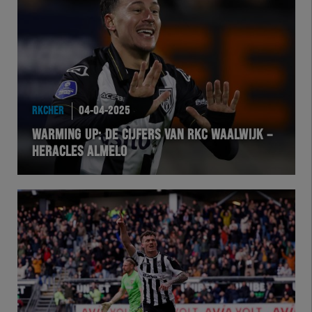
Team Zwart Wit
Futsal
eSports
RKCHER
04-04-2025
Academie
WARMING UP: DE CIJFERS VAN RKC WAALWIJK –
HERACLES ALMELO