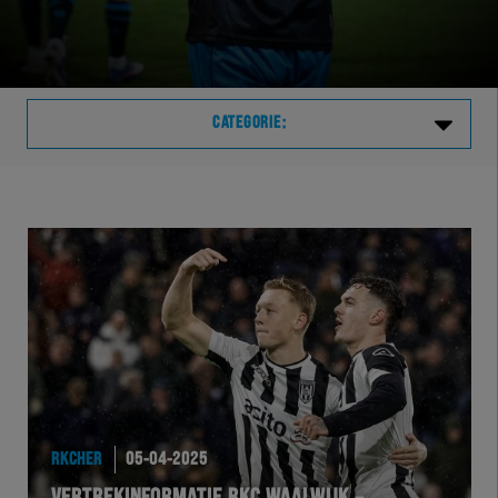
CATEGORIE:
Laatste
VVVHER
TELHER
HERVOL
HEREXC
RKCHER
05-04-2025
EXCHER