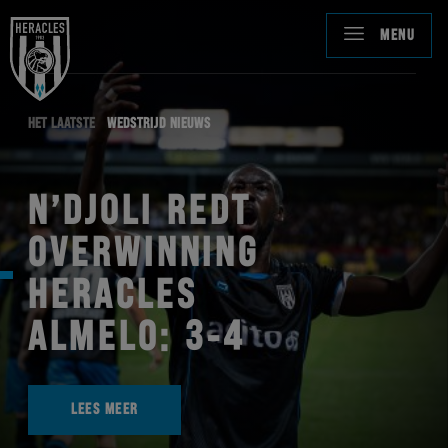
MENU
HET LAATSTE
WEDSTRIJD NIEUWS
N’DJOLI REDT
OVERWINNING
HERACLES
ALMELO: 3-4
LEES MEER