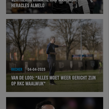
VERTREKINFORMATIE RKC WAALWIJK –
HERACLES ALMELO
VOLHER
HERTEL
Natuurgras
Wedstrijd
Heracles
RKCHER
04-04-2025
BusinessClub
VAN DE LOOI: “ALLES MOET WEER GERICHT ZIJN
OP RKC WAALWIJK”
Foundation
Herakids