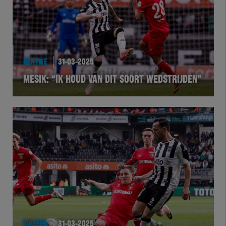
HERTWE
31-03-2025
MESIK: “IK HOUD VAN DIT SOORT WEDSTRIJDEN”
TWEHER
31-03-2025