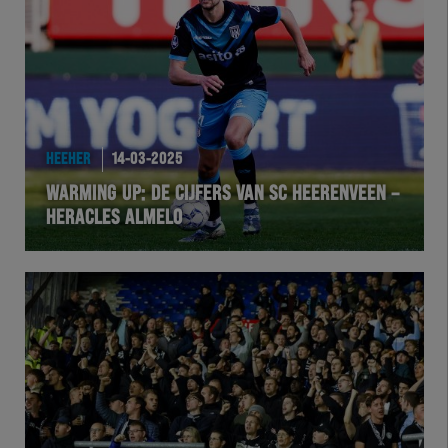
Team Zwart Wit
Futsal
eSports
HEEHER
14-03-2025
Academie
WARMING UP: DE CIJFERS VAN SC HEERENVEEN –
HERACLES ALMELO