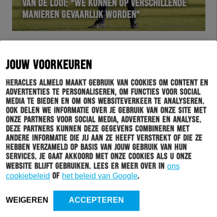
VAN DE LOOI: “WE KUNNEN OP VERSCHILLENDE
MANIEREN GEVAARLIJK WORDEN”
JOUW VOORKEUREN
Heracles Almelo maakt gebruik van cookies om content en
advertenties te personaliseren, om functies voor social
media te bieden en om ons websiteverkeer te analyseren.
Ook delen we informatie over je gebruik van onze site met
onze partners voor social media, adverteren en analyse.
Deze partners kunnen deze gegevens combineren met
andere informatie die jij aan ze heeft verstrekt of die ze
hebben verzameld op basis van jouw gebruik van hun
FORHER
07-03-2025
services. Je gaat akkoord met onze cookies als u onze
website blijft gebruiken. Lees er meer over in
ons
VERTREKINFORMATIE #FORHER
cookiebeleid
of
het beleid van Google
.
WEIGEREN
ACCEPTEREN