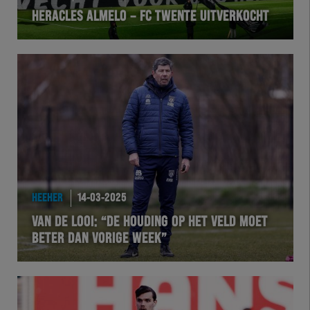
HERACLES ALMELO – FC TWENTE UITVERKOCHT
VOLHER
HERTEL
Natuurgras
Wedstrijd
Heracles
HEEHER
14-03-2025
BusinessClub
VAN DE LOOI: “DE HOUDING OP HET VELD MOET
BETER DAN VORIGE WEEK”
Foundation
Herakids