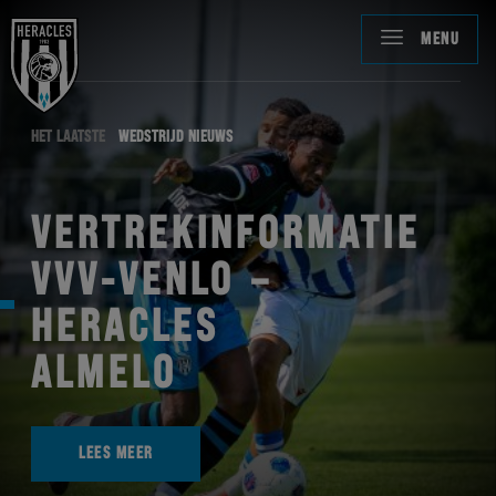
MENU
HET LAATSTE
WEDSTRIJD NIEUWS
VERTREKINFORMATIE
VVV-VENLO –
HERACLES
ALMELO
LEES MEER