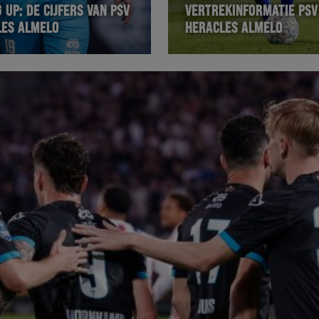
UP: DE CIJFERS VAN PSV
VERTREKINFORMATIE PSV
LES ALMELO
HERACLES ALMELO