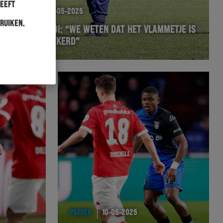
heeft
PSVHER
13-05-2025
ruiken.
VAN DE LOOI: “WE WETEN DAT HET VLAMMETJE IS
AANGEWAKKERD”
PSVHER
10-05-2025