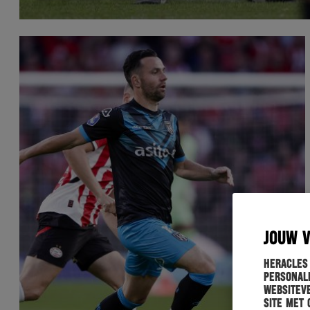
JOUW 
Heracles
personali
websiteve
site met 