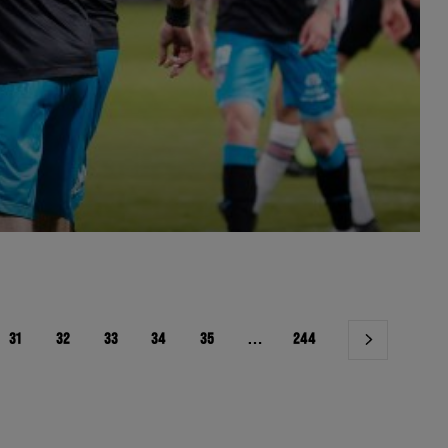
31
32
33
34
35
…
244