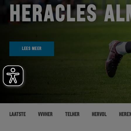
HERACLES AL
LEES MEER
LAATSTE
VVVHER
TELHER
HERVOL
HERE