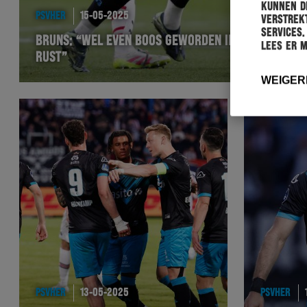
kunnen de
PSVHER
15-05-2025
verstrekt
services.
BRUNS: “WEL EVEN BOOS GEWORDEN IN DE
Lees er 
RUST”
WEIGER
PSVHER
13-05-2025
PSVHER