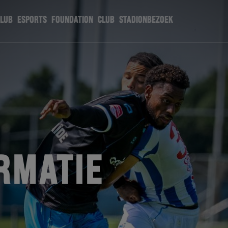
CLUB
ESPORTS
FOUNDATION
CLUB
STADIONBEZOEK
RMATIE