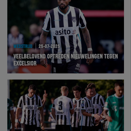
Team Zwart Wit
Futsal
eSports
WEDSTRIJD
25-07-2025
Academie
VEELBELOVEND OPTREDEN NIEUWELINGEN TEGEN
EXCELSIOR