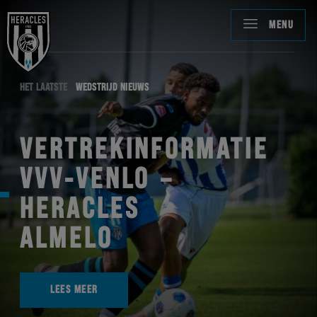
MENU
HET LAATSTE
WEDSTRIJD NIEUWS
VERTREKINFORMATIE
VVV-VENLO –
HERACLES
ALMELO
LEES MEER