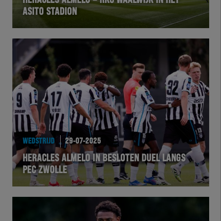
HERACLES ALMELO – RKC WAALWIJK IN HET
ASITO STADION
VOLHER
HERTEL
Natuurgras
Wedstrijd
Heracles
WEDSTRIJD
29-07-2025
BusinessClub
HERACLES ALMELO IN BESLOTEN DUEL LANGS
PEC ZWOLLE
Foundation
Herakids