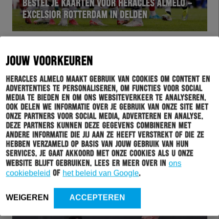
BESTEL JE KAARTEN VOOR HERACLES ALMELO –
EXCELSIOR ROTTERDAM IN DELDEN
JOUW VOORKEUREN
Heracles Almelo maakt gebruik van cookies om content en
advertenties te personaliseren, om functies voor social
media te bieden en om ons websiteverkeer te analyseren.
Ook delen we informatie over je gebruik van onze site met
onze partners voor social media, adverteren en analyse.
Deze partners kunnen deze gegevens combineren met
andere informatie die jij aan ze heeft verstrekt of die ze
WEDSTRIJD
11-07-2025
hebben verzameld op basis van jouw gebruik van hun
services. Je gaat akkoord met onze cookies als u onze
RESTERENDE PROGRAMMA VAN DE
website blijft gebruiken. Lees er meer over in
ons
VOORBEREIDING OP SEIZOEN 2025-2026
cookiebeleid
of
het beleid van Google
.
WEIGEREN
ACCEPTEREN