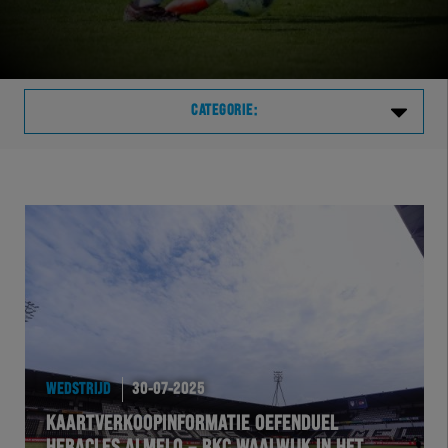
CATEGORIE:
Laatste
VVVHER
TELHER
HERVOL
HEREXC
WEDSTRIJD
30-07-2025
KAARTVERKOOPINFORMATIE OEFENDUEL
EXCHER