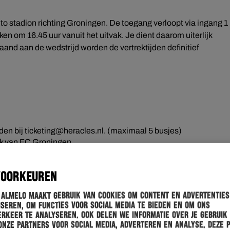
to stadion richting Groningen. De toegang verloopt via ingang 1
n om 16.45 uur vanuit het uitvak. Je dient daarom uiterlijk
aand aan de wedstrijd worden de vertrektijden definitief
n bij ticketing@heracles.nl. (maximaal 5 busjes)
vak van FC Groningen
hieronder.
 de wedstrijd je in het centrum van Groningen te begeven.
VOORKEUREN
 mogelijk.
 Almelo maakt gebruik van cookies om content en advertenties
seren, om functies voor social media te bieden en om ons
rkeer te analyseren. Ook delen we informatie over je gebruik
onze partners voor social media, adverteren en analyse. Deze 
van toepassing