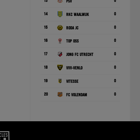
13
0
PSV
14
0
RKC Waalwijk
15
0
Roda JC
16
0
TOP Oss
17
0
Jong FC Utrecht
18
0
VVV-Venlo
19
0
Vitesse
20
0
FC Volendam