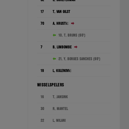
17
T. van Gilst
70
A. Hrustić
10. T. Bruns (65')
7
B. Limbombe
21. Y. Borges Sanches (65')
19
L. Kulenović
WISSELSPELERS
16
T. Jansink
30
R. Mantel
22
L. Milani