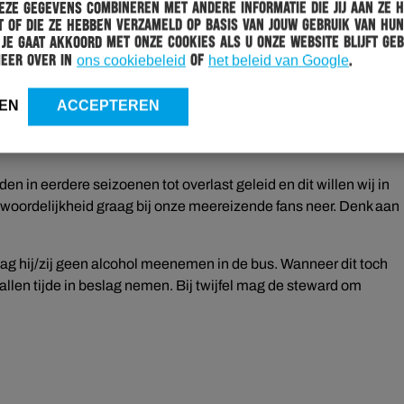
ze gegevens combineren met andere informatie die jij aan ze 
en. Deze kan je online aanvragen of updaten
 of die ze hebben verzameld op basis van jouw gebruik van hun
 Je gaat akkoord met onze cookies als u onze website blijft geb
meer over in
ons cookiebeleid
of
het beleid van Google
.
an een seizoenkaart of fankaart voor het restant van dit seizoen
 laten zien
EN
ACCEPTEREN
en in eerdere seizoenen tot overlast geleid en dit willen wij in
woordelijkheid graag bij onze meereizende fans neer. Denk aan
ag hij/zij geen alcohol meenemen in de bus. Wanneer dit toch
allen tijde in beslag nemen. Bij twijfel mag de steward om