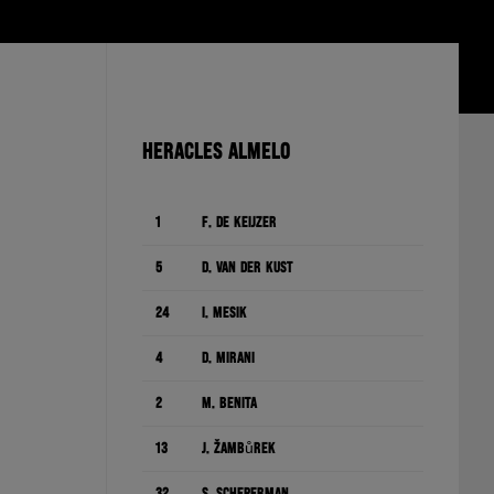
HERACLES ALMELO
1
F. de Keijzer
5
D. van der Kust
24
I. Mesík
4
D. Mirani
2
M. Benita
13
J. Žambůrek
32
S. Scheperman