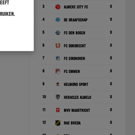
heeft
3
0
Almere City FC
ruiken.
4
0
De Graafschap
5
0
FC Den Bosch
6
0
FC Dordrecht
7
0
FC Eindhoven
8
0
FC Emmen
9
0
Helmond Sport
10
0
Heracles Almelo
11
0
MVV Maastricht
12
0
NAC Breda