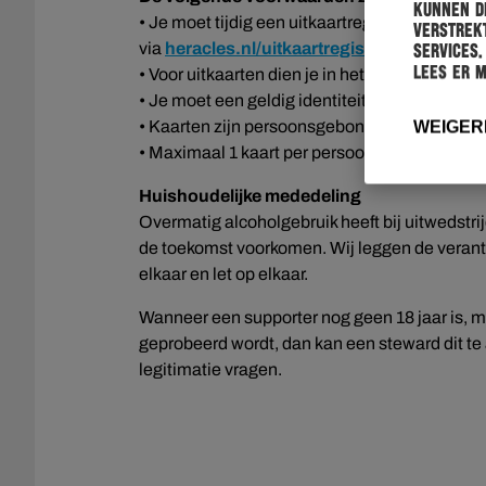
kunnen de
• Je moet tijdig een uitkaartregistratie hebb
verstrekt
via
heracles.nl/uitkaartregistratie
.
services.
Lees er 
• Voor uitkaarten dien je in het bezit te zijn v
• Je moet een geldig identiteitsbewijs kunnen
• Kaarten zijn persoonsgebonden
WEIGER
• Maximaal 1 kaart per persoon
Huishoudelijke mededeling
Overmatig alcoholgebruik heeft bij uitwedstrijd
de toekomst voorkomen. Wij leggen de verant
elkaar en let op elkaar.
Wanneer een supporter nog geen 18 jaar is, m
geprobeerd wordt, dan kan een steward dit te 
legitimatie vragen.