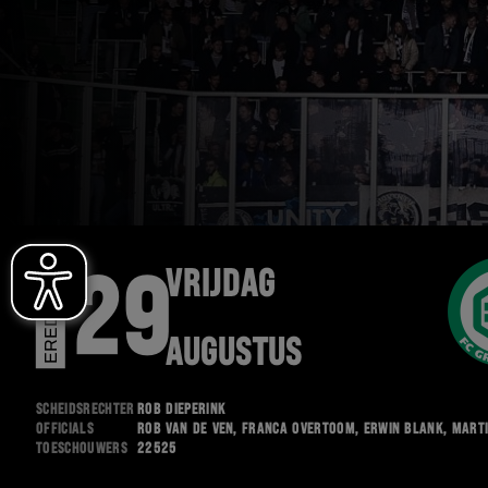
EREDIVISIE
VRIJDAG
29
AUGUSTUS
Scheidsrechter
Rob Dieperink
Officials
Rob van de Ven, Franca Overtoom, Erwin Blank, Mart
Toeschouwers
22525