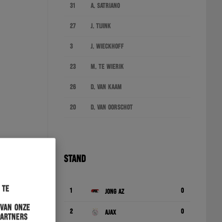
31
A. Satriano
27
J. Tijink
3
J. Wieckhoff
23
M. te Wierik
26
D. van Kaam
20
D. van Oorschot
STAND
 te
1
0
Jong AZ
 van onze
2
0
Ajax
partners