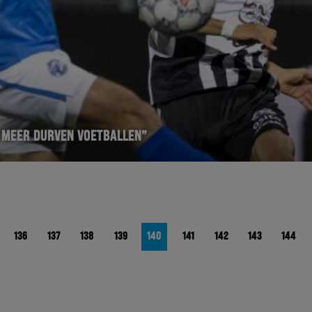
 MEER DURVEN VOETBALLEN”
136
137
138
139
140
141
142
143
144