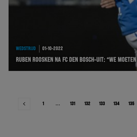
WEDSTRIJD
01-10-2022
RUBEN ROOSKEN NA FC DEN BOSCH-UIT: “WE MOETEN
Berichtnavigatie
1
…
131
132
133
134
135