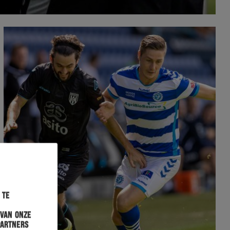
 te
 van onze
partners