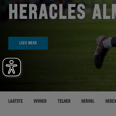
HERACLES AL
LEES MEER
LAATSTE
VVVHER
TELHER
HERVOL
HERE