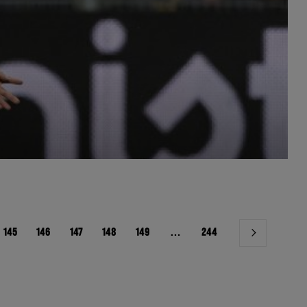
145
146
147
148
149
…
244