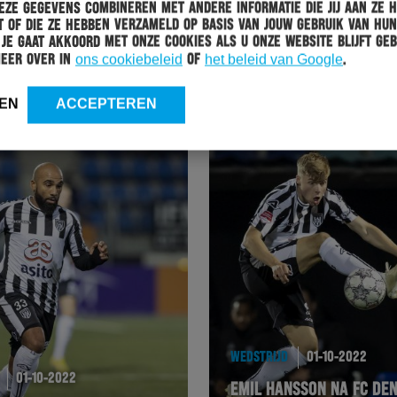
ze gegevens combineren met andere informatie die jij aan ze 
WEDSTRIJD
06-10-2022
 of die ze hebben verzameld op basis van jouw gebruik van hun
 Je gaat akkoord met onze cookies als u onze website blijft geb
LAMMERS: “WE MOETEN DE WEDSTRIJD
meer over in
ons cookiebeleid
of
het beleid van Google
.
DOMINEREN”
EN
ACCEPTEREN
WEDSTRIJD
01-10-2022
01-10-2022
EMIL HANSSON NA FC DE