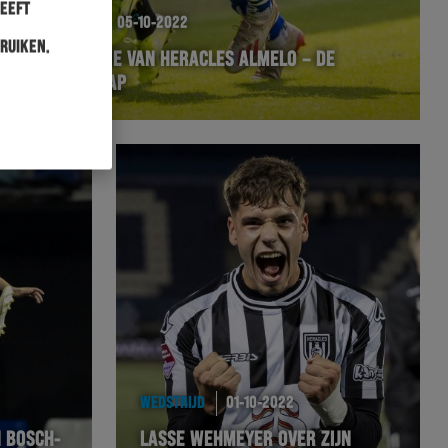
heeft
WEDSTRIJD
05-10-2022
ruiken.
DE HISTORIE VAN HERACLES ALMELO – DE
GRAAFSCHAP
WEDSTRIJD
01-10-2022
N BOSCH-
LASSE WEHMEYER OVER ZIJN