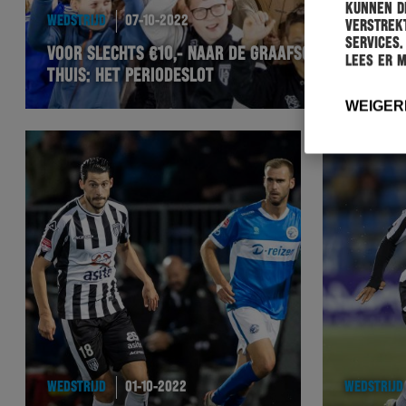
kunnen de
WEDSTRIJD
07-10-2022
verstrekt
services.
VOOR SLECHTS €10,- NAAR DE GRAAFSCHAP-
Lees er 
THUIS: HET PERIODESLOT
WEIGER
WEDSTRIJD
01-10-2022
WEDSTRIJD