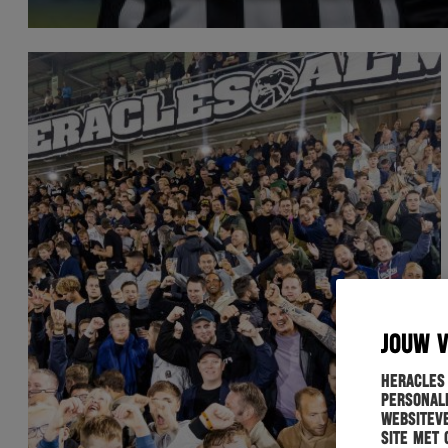
JOUW 
Heracles
personali
websiteve
site met 