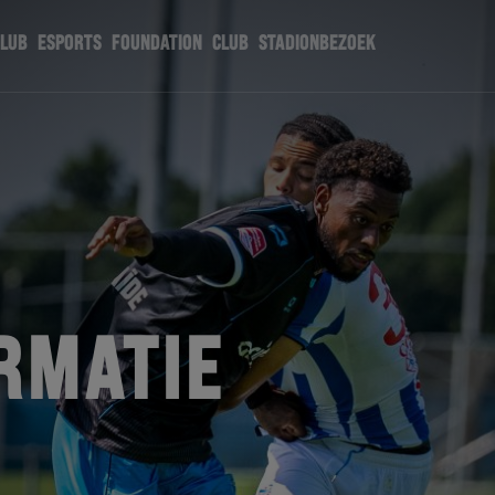
CLUB
ESPORTS
FOUNDATION
CLUB
STADIONBEZOEK
RMATIE