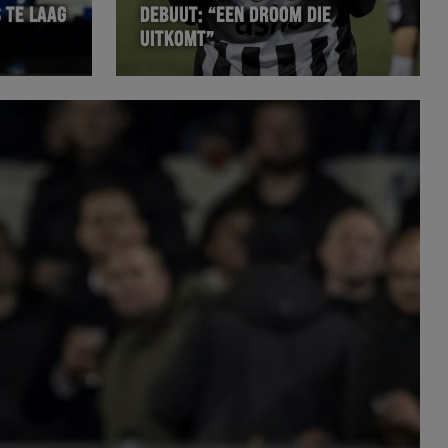
 TE LAAG
DEBUUT: “EEN DROOM DIE
UITKOMT”