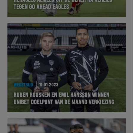
HERACLES ALMELO UIT DE BEKER NA VERLIES
TEGEN GO AHEAD EAGLES
VOLHER
HERTEL
Natuurgras
Wedstrijd
Heracles
WEDSTRIJD
11-01-2023
BusinessClub
RUBEN ROOSKEN EN EMIL HANSSON WINNEN
UNIBET DOELPUNT VAN DE MAAND VERKIEZING
Foundation
Herakids