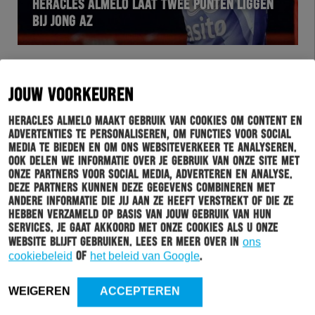
HERACLES ALMELO LAAT TWEE PUNTEN LIGGEN
BIJ JONG AZ
JOUW VOORKEUREN
Heracles Almelo maakt gebruik van cookies om content en
advertenties te personaliseren, om functies voor social
media te bieden en om ons websiteverkeer te analyseren.
Ook delen we informatie over je gebruik van onze site met
onze partners voor social media, adverteren en analyse.
Deze partners kunnen deze gegevens combineren met
andere informatie die jij aan ze heeft verstrekt of die ze
WEDSTRIJD
05-01-2023
hebben verzameld op basis van jouw gebruik van hun
services. Je gaat akkoord met onze cookies als u onze
JOHN LAMMERS: “WE HEBBEN CONDITIONEEL
website blijft gebruiken. Lees er meer over in
ons
WEINIG VERLOREN”
cookiebeleid
of
het beleid van Google
.
WEIGEREN
ACCEPTEREN