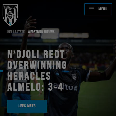
MENU
HET LAATSTE
WEDSTRIJD NIEUWS
N’DJOLI REDT
OVERWINNING
HERACLES
ALMELO: 3-4
LEES MEER