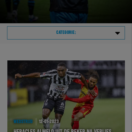
CATEGORIE:
Laatste
VVVHER
TELHER
HERVOL
HEREXC
WEDSTRIJD
12-01-2023
EXCHER