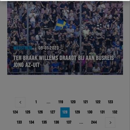
WEDSTRIJD
05-01-2023
TER BRAAK WILLEMS DRAAGT BIJ AAN BUSREIS
JONG AZ-UIT
Berichtnavigatie
1
…
119
120
121
122
123
124
125
126
127
128
129
130
131
132
133
134
135
136
137
…
244