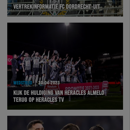
VERTREKINFORMATIE FC DORDRECHT-UIT
VOLHER
HERTEL
Natuurgras
Wedstrijd
Heracles
WEDSTRIJD
30-04-2023
BusinessClub
KIJK DE HULDIGING VAN HERACLES ALMELO
TERUG OP HERACLES TV
Foundation
Herakids