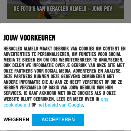
DE FOTO’S VAN HERACLES ALMELO – JONG PSV
JOUW VOORKEUREN
Heracles Almelo maakt gebruik van cookies om content en
advertenties te personaliseren, om functies voor social
media te bieden en om ons websiteverkeer te analyseren.
Ook delen we informatie over je gebruik van onze site met
onze partners voor social media, adverteren en analyse.
Deze partners kunnen deze gegevens combineren met
andere informatie die jij aan ze heeft verstrekt of die ze
WEDSTRIJD
29-04-2023
hebben verzameld op basis van jouw gebruik van hun
services. Je gaat akkoord met onze cookies als u onze
ISMAIL AZZAOUI VERKOZEN TOT PEOPLE APPY
website blijft gebruiken. Lees er meer over in
ons
MAN OF THE MATCH
cookiebeleid
of
het beleid van Google
.
WEIGEREN
ACCEPTEREN