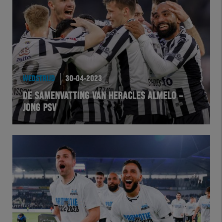
Team Zwart Wit
Futsal
eSports
WEDSTRIJD
30-04-2023
Academie
DE SAMENVATTING VAN HERACLES ALMELO –
JONG PSV