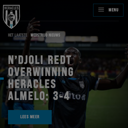
MENU
HET LAATSTE
WEDSTRIJD NIEUWS
N’DJOLI REDT
OVERWINNING
HERACLES
ALMELO: 3-4
LEES MEER