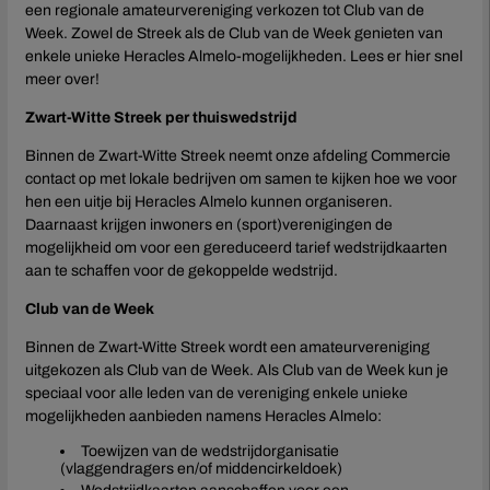
een regionale amateurvereniging verkozen tot Club van de
Week. Zowel de Streek als de Club van de Week genieten van
Eurojackpot KNVB Beker
enkele unieke Heracles Almelo-mogelijkheden. Lees er hier snel
meer over!
Fankaart
Zwart-Witte Streek per thuiswedstrijd
Zwart Witte Streken
Binnen de Zwart-Witte Streek neemt onze afdeling Commercie
contact op met lokale bedrijven om samen te kijken hoe we voor
hen een uitje bij Heracles Almelo kunnen organiseren.
Uitkaartregistratie
Daarnaast krijgen inwoners en (sport)verenigingen de
mogelijkheid om voor een gereduceerd tarief wedstrijdkaarten
aan te schaffen voor de gekoppelde wedstrijd.
Club van de Week
Binnen de Zwart-Witte Streek wordt een amateurvereniging
uitgekozen als Club van de Week. Als Club van de Week kun je
speciaal voor alle leden van de vereniging enkele unieke
mogelijkheden aanbieden namens Heracles Almelo:
Toewijzen van de wedstrijdorganisatie
(vlaggendragers en/of middencirkeldoek)