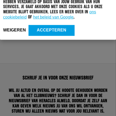
hebben verzameld op basis van jouw gebruik van hun
services. Je gaat akkoord met onze cookies als u onze
website blijft gebruiken. Lees er meer over in
ons
cookiebeleid
of
het beleid van Google
.
WEIGEREN
ACCEPTEREN
Schrijf je in voor onze nieuwsbrief
Wil jij altijd en overal op de hoogte gehouden worden
van al het clubnieuws? Schrijf je dan in voor de
nieuwsbrief van Heracles Almelo. Doordat je zelf aan
kan geven welk nieuws jij van ons wil ontvangen,
sturen wij alleen nieuws wat voor jou relevant is.