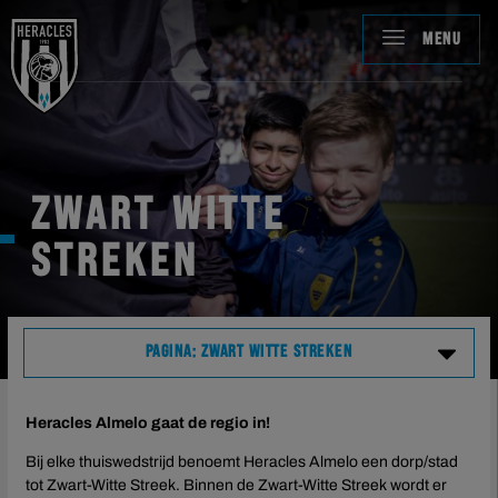
MENU
ZWART WITTE
STREKEN
PAGINA: ZWART WITTE STREKEN
ALLE KAARTVERKOOP
Heracles Almelo gaat de regio in!
Bij elke thuiswedstrijd benoemt Heracles Almelo een dorp/stad
Keuken Kampioen Divisie
tot Zwart-Witte Streek. Binnen de Zwart-Witte Streek wordt er